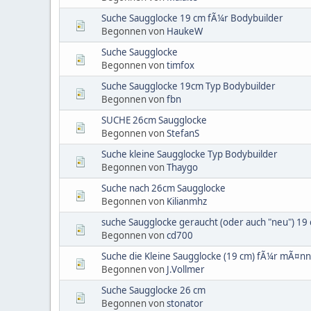
Suche Saugglocke 19 cm fÃ¼r Bodybuilder
Begonnen von
HaukeW
Suche Saugglocke
Begonnen von
timfox
Suche Saugglocke 19cm Typ Bodybuilder
Begonnen von
fbn
SUCHE 26cm Saugglocke
Begonnen von
StefanS
Suche kleine Saugglocke Typ Bodybuilder
Begonnen von
Thaygo
Suche nach 26cm Saugglocke
Begonnen von
Kilianmhz
suche Saugglocke geraucht (oder auch "neu") 19
Begonnen von
cd700
Suche die Kleine Saugglocke (19 cm) fÃ¼r mÃ¤nn
Begonnen von
J.Vollmer
Suche Saugglocke 26 cm
Begonnen von
stonator