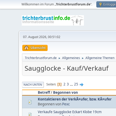
Willkommen im Forum „
Trichterbrustforum.de
“.
Einlogge
07. August 2026, 00:51:02
Übersicht
Trichterbrustforum.de
Allgemeines
Allgemeine Themen
►
►
Saugglocke - Kauf/Verkauf
2
3
...
25
Seiten
1
NACH UNTEN
Betreff
/
Begonnen von
Kontaktieren der VerkÃ¤ufer, bzw. KÃ¤ufer
Begonnen von
Pexc
Verkaufe Saugglocke Eckart Klobe 19cm