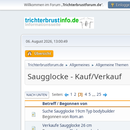
Willkommen im Forum „
Trichterbrustforum.de
“.
Einlogge
06. August 2026, 13:00:49
Übersicht
Trichterbrustforum.de
Allgemeines
Allgemeine Themen
►
►
Saugglocke - Kauf/Verkauf
1
2
4
5
...
25
Seiten
3
NACH UNTEN
Betreff
/
Begonnen von
Suche Saugglocke 19cm Typ bodybuilder
Begonnen von
Rom.an
Verkaufe Saugglocke 26 cm