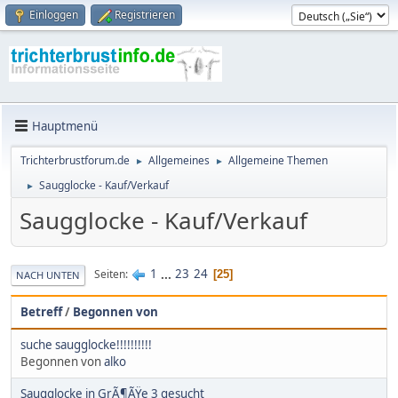
Einloggen
Registrieren
Hauptmenü
Trichterbrustforum.de
Allgemeines
Allgemeine Themen
►
►
Saugglocke - Kauf/Verkauf
►
Saugglocke - Kauf/Verkauf
1
...
23
24
Seiten
25
NACH UNTEN
Betreff
/
Begonnen von
suche saugglocke!!!!!!!!!!
Begonnen von
alko
Saugglocke in GrÃ¶ÃŸe 3 gesucht