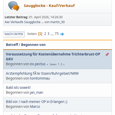
Saugglocke - Kauf/Verkauf
Letzter Beitrag:
01. April 2026, 14:26:30
Aw: Verkaufe Saugglocke ...
von
martin_30
2
3
...
75
Seiten
1
NACH UNTEN
Betreff
/
Begonnen von
Voraussetzung für Kostenübernahme Trichterbrust-OP
GKV
Begonnen von
ex.pectus
1
2
Seiten
Arztempfehlung fÃ¼r Essen/Ruhrgebiet/NRW
Begonnen von
tomtommau
Bald ists soweit!
Begonnen von
jan_man
Bild vor / nach meiner OP in Erlangen ;)
Begonnen von
Marco