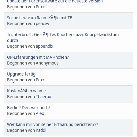
update der Forensoftware auf die neueste Version
Begonnen von
Pexc
Suche Leute im Raum KÃ¶ln mit TB
Begonnen von
peacey
Trichterbrust: GestÃ¶rtes Knochen- bzw. Knorpelwachstum
durch
Begonnen von
appendix
OP-Erfahrungen mit MÃ¼nchen?
Begonnen von Anonymous
Upgrade fertig
Begonnen von
Pexc
KostenÃ¼bernahme
Begonnen von
Thaerax
Berlin 5Dec. wer noch?
Begonnen von
Alex
Wer kann mir von seiner Erfharung berichten???
Begonnen von
naddl