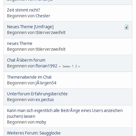
Zeit stimmt nicht?
Begonnen von
Chester
Neues Theme [Umfrage]
Begonnen von tblerverzweifelt
neues Theme
Begonnen von tblerverzweifelt
Chat Ã¼berm forum
Begonnen von
florian1992
1
2
Seiten
Themenabende im Chat
Begonnen von
JÃ¼rgen54
Unterforum Erfahrungsberichte
Begonnen von
ex.pectus
Kann man sich eigentlich alle BeitrÃ¤ge eines Users anzeichen
(suchen) lassen
Begonnen von
moby
Weiteres Forum: Saugglocke