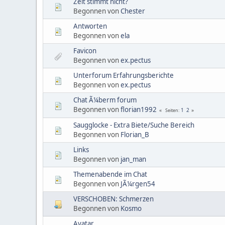
Zeit stimmt nicht?
Begonnen von
Chester
Antworten
Begonnen von
ela
Favicon
Begonnen von
ex.pectus
Unterforum Erfahrungsberichte
Begonnen von
ex.pectus
Chat Ã¼berm forum
Begonnen von
florian1992
1
2
Seiten
Saugglocke - Extra Biete/Suche Bereich
Begonnen von
Florian_B
Links
Begonnen von
jan_man
Themenabende im Chat
Begonnen von
JÃ¼rgen54
VERSCHOBEN: Schmerzen
Begonnen von
Kosmo
Avatar