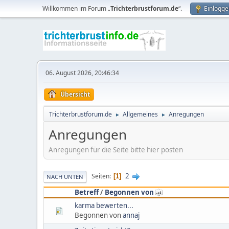
Willkommen im Forum „
Trichterbrustforum.de
“.
Einlogge
06. August 2026, 20:46:34
Übersicht
Trichterbrustforum.de
Allgemeines
Anregungen
►
►
Anregungen
Anregungen für die Seite bitte hier posten
2
Seiten
1
NACH UNTEN
Betreff
/
Begonnen von
karma bewerten...
Begonnen von
annaj