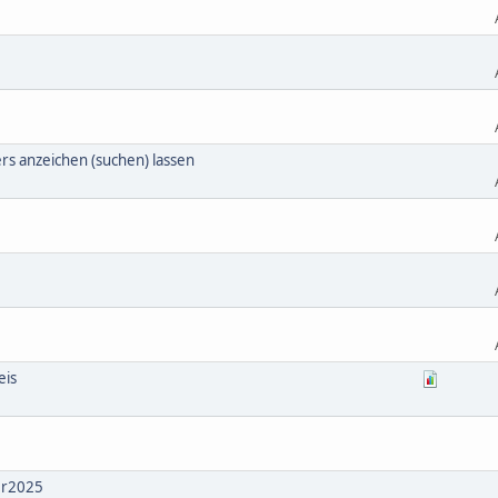
ers anzeichen (suchen) lassen
eis
er2025