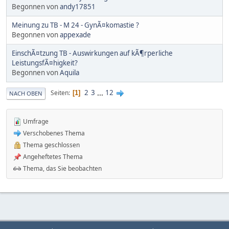
Begonnen von
andy17851
Meinung zu TB - M 24 - GynÃ¤komastie ?
Begonnen von
appexade
EinschÃ¤tzung TB - Auswirkungen auf kÃ¶rperliche
LeistungsfÃ¤higkeit?
Begonnen von
Aquila
2
3
...
12
Seiten
1
NACH OBEN
Umfrage
Verschobenes Thema
Thema geschlossen
Angeheftetes Thema
Thema, das Sie beobachten