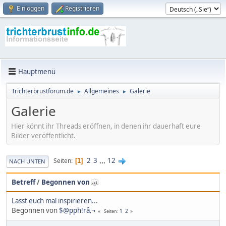
Einloggen
Registrieren
Hauptmenü
Trichterbrustforum.de
Allgemeines
Galerie
►
►
Galerie
Hier könnt ihr Threads eröffnen, in denen ihr dauerhaft eure
Bilder veröffentlicht.
2
3
...
12
Seiten
1
NACH UNTEN
Betreff
/
Begonnen von
Lasst euch mal inspirieren...
Begonnen von
$@pph!râ‚¬
1
2
Seiten