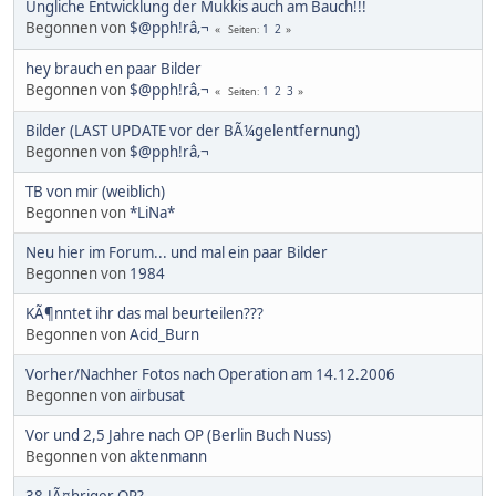
Ungliche Entwicklung der Mukkis auch am Bauch!!!
Begonnen von
$@pph!râ‚¬
1
2
Seiten
hey brauch en paar Bilder
Begonnen von
$@pph!râ‚¬
1
2
3
Seiten
Bilder (LAST UPDATE vor der BÃ¼gelentfernung)
Begonnen von
$@pph!râ‚¬
TB von mir (weiblich)
Begonnen von
*LiNa*
Neu hier im Forum... und mal ein paar Bilder
Begonnen von
1984
KÃ¶nntet ihr das mal beurteilen???
Begonnen von
Acid_Burn
Vorher/Nachher Fotos nach Operation am 14.12.2006
Begonnen von
airbusat
Vor und 2,5 Jahre nach OP (Berlin Buch Nuss)
Begonnen von
aktenmann
38-JÃ¤hriger OP?