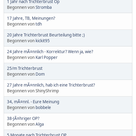
1 Jahr nach Trichterbrust Op
Begonnen von
Stromba
17 Jahre, TB, Meinungen?
Begonnen von
tdh
20 Jahre Trichterbrust Beurteilung bitte ;)
Begonnen von
kickit95
24 Jahre mÃ¤nnlich - Korrektur? Wenn ja, wie?
Begonnen von
Karl Popper
25/m Trichterbrust
Begonnen von
Dom
27 Jahre mÃ¤nnlich, hab ich eine Trichterbrust?
Begonnen von ShinyShrimp
34, mÃ¤nnl. - Eure Meinung
Begonnen von
bobbele
38-JÃ¤hriger OP?
Begonnen von
Alga
5 Monate nach Trichterbrust OP