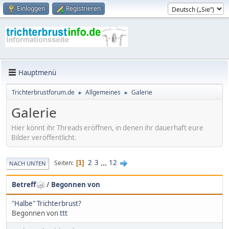
Einloggen
Registrieren
Hauptmenü
Trichterbrustforum.de
Allgemeines
Galerie
►
►
Galerie
Hier könnt ihr Threads eröffnen, in denen ihr dauerhaft eure
Bilder veröffentlicht.
2
3
...
12
Seiten
1
NACH UNTEN
Betreff
/
Begonnen von
"Halbe" Trichterbrust?
Begonnen von
ttt