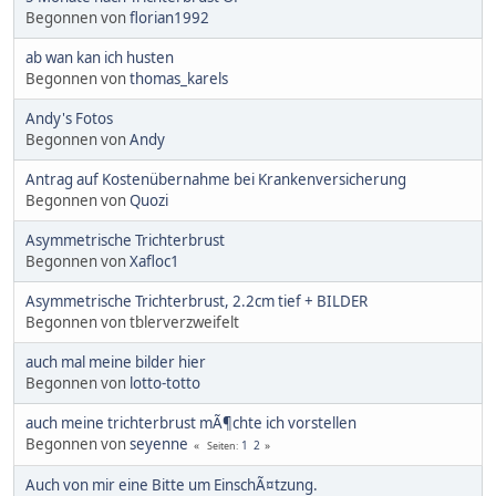
Begonnen von
florian1992
ab wan kan ich husten
Begonnen von
thomas_karels
Andy's Fotos
Begonnen von
Andy
Antrag auf Kostenübernahme bei Krankenversicherung
Begonnen von
Quozi
Asymmetrische Trichterbrust
Begonnen von
Xafloc1
Asymmetrische Trichterbrust, 2.2cm tief + BILDER
Begonnen von tblerverzweifelt
auch mal meine bilder hier
Begonnen von
lotto-totto
auch meine trichterbrust mÃ¶chte ich vorstellen
Begonnen von
seyenne
1
2
Seiten
Auch von mir eine Bitte um EinschÃ¤tzung.