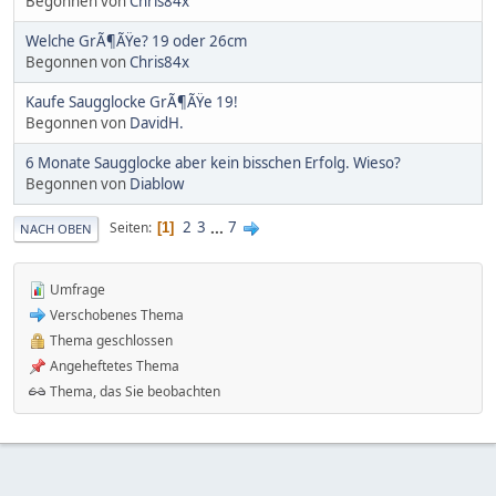
Begonnen von
Chris84x
Welche GrÃ¶ÃŸe? 19 oder 26cm
Begonnen von
Chris84x
Kaufe Saugglocke GrÃ¶ÃŸe 19!
Begonnen von
DavidH.
6 Monate Saugglocke aber kein bisschen Erfolg. Wieso?
Begonnen von
Diablow
2
3
...
7
Seiten
1
NACH OBEN
Umfrage
Verschobenes Thema
Thema geschlossen
Angeheftetes Thema
Thema, das Sie beobachten