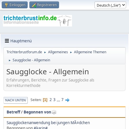
Einloggen
Registrieren
Hauptmenü
Trichterbrustforum.de
Allgemeines
Allgemeine Themen
►
►
Saugglocke - Allgemein
►
Saugglocke - Allgemein
Erfahrungen, Berichte, Fragen zur Saugglocke als
Korrekturmethode
2
3
...
7
Seiten
1
NACH UNTEN
Betreff
/
Begonnen von
Saugglockenanwendung bei jungen MÃ¤dchen
Begonnen von
#karin#