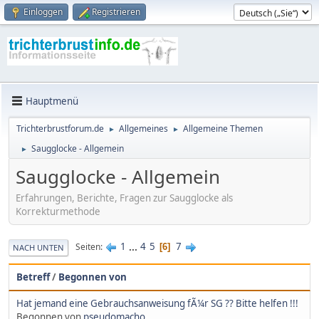
Einloggen
Registrieren
Hauptmenü
Trichterbrustforum.de
Allgemeines
Allgemeine Themen
►
►
Saugglocke - Allgemein
►
Saugglocke - Allgemein
Erfahrungen, Berichte, Fragen zur Saugglocke als
Korrekturmethode
1
...
4
5
7
Seiten
6
NACH UNTEN
Betreff
/
Begonnen von
Hat jemand eine Gebrauchsanweisung fÃ¼r SG ?? Bitte helfen !!!
Begonnen von
pseudomacho