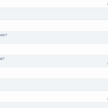
over?
ar?