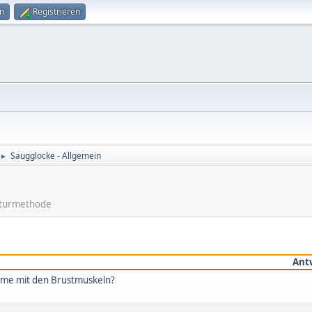
n
Registrieren
Saugglocke - Allgemein
►
ekturmethode
Ant
eme mit den Brustmuskeln?