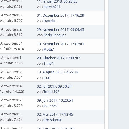
Antworten: 3
11. Januar 2018, 00:23:55
Aufrufe: 8.168
von
marvin216
Antworten: 0
01. Dezember 2017, 17:16:29
Aufrufe: 6.707
von
DavidH.
Antworten: 2
29. November 2017, 09:04:45
Aufrufe: 8.562
von
Karin Schauer
Antworten: 31
10. November 2017, 17:02:01
Aufrufe: 25.414
von
Motti7
Antworten: 1
20. Oktober 2017, 07:06:07
Aufrufe: 7.486
von
Tim94
Antworten: 2
13. August 2017, 04:29:28
Aufrufe: 7.031
von
true
Antworten: 4
02. Juli 2017, 09:50:34
Aufrufe: 14.228
von
Tomi1492
Antworten: 7
09. Juni 2017, 13:23:54
Aufrufe: 8.729
von
lool2589
Antworten: 3
02. Mai 2017, 17:12:45
Aufrufe: 7.424
von
ChristianM
Antworten: 22
15. April 2017, 13:42:57