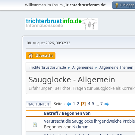
Willkommen im Forum „
Trichterbrustforum.de
“.
Einlogge
08. August 2026, 00:32:32
Übersicht
Trichterbrustforum.de
Allgemeines
Allgemeine Themen
►
►
Saugglocke - Allgemein
Erfahrungen, Berichte, Fragen zur Saugglocke als Korr
1
2
4
5
...
7
Seiten
3
NACH UNTEN
Betreff
/
Begonnen von
Verursacht die Saugglocke ihrgendwelche Probl
Begonnen von
Nickman