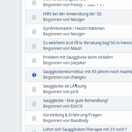
Begonnen von
freezy
1
2
Seiten
Hilfe bei der Anwendung der SG
Begonnen von
Nicoger
GynÃ¤komastie / Hautirritationen
Begonnen von
Nicoger
Zu welchem Arzt fÃ¼r Beratung bzgl SG in Hann
Begonnen von
Mauzi
Problem mit Saugglocke beim schlafen
Begonnen von
JoeJoker
Saugglockenkorrektur mit 45 Jahren noch machb
Begonnen von
changes
Saugglocke als LÃ¶sung
Begonnen von
jorlz
Saugglocke - Eine gute Behandlung?
Begonnen von
Ezio16
Vorstellung & Erfahrung/Fragen
Begonnen von
BassBody
Lohnt sich Saugglocken-Therapie mit 23 noch ?