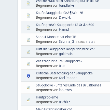
Weiche Haut nach Anhebung durch die SG
Begonnen von
bundfalke
Kaufe Saugglocke GrÃ¶ÃŸe 19!
Begonnen von
DavidH.
Kaufe groÃŸe Saugglocke fÃ¼r â‚¬ 600
Begonnen von
Hamid
Sohn 4 Monate hat eine TB
Begonnen von
Sabrina_G
1
2
3
Seiten
Hilft die Saugglocke langfristig wirklich?
Begonnen von
goldmais
Wie tragt ihr eure Saugglocke?
Begonnen von
true
Kritische Betrachtung der Saugglocke
Begonnen von
Karl Popper
Saugglocke - unteres Ende des Brustbeines
Begonnen von
lool2589
Hautprobleme
Begonnen von
trichi15
Mein Erfahrungsbericht