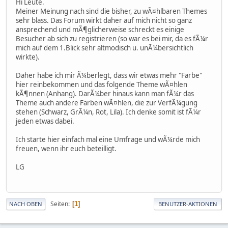
Hi Leute.
Meiner Meinung nach sind die bisher, zu wÃ¤hlbaren Themes
sehr blass. Das Forum wirkt daher auf mich nicht so ganz
ansprechend und mÃ¶glicherweise schreckt es einige
Besucher ab sich zu registrieren (so war es bei mir, da es fÃ¼r
mich auf dem 1.Blick sehr altmodisch u. unÃ¼bersichtlich
wirkte).
Daher habe ich mir Ã¼berlegt, dass wir etwas mehr "Farbe"
hier reinbekommen und das folgende Theme wÃ¤hlen
kÃ¶nnen (Anhang). DarÃ¼ber hinaus kann man fÃ¼r das
Theme auch andere Farben wÃ¤hlen, die zur VerfÃ¼gung
stehen (Schwarz, GrÃ¼n, Rot, Lila). Ich denke somit ist fÃ¼r
jeden etwas dabei.
Ich starte hier einfach mal eine Umfrage und wÃ¼rde mich
freuen, wenn ihr euch beteilligt.
LG
Seiten
1
NACH OBEN
BENUTZER-AKTIONEN