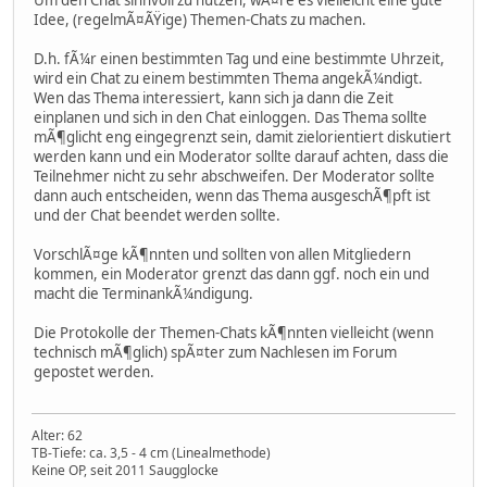
Idee, (regelmÃ¤ÃŸige) Themen-Chats zu machen.
D.h. fÃ¼r einen bestimmten Tag und eine bestimmte Uhrzeit,
wird ein Chat zu einem bestimmten Thema angekÃ¼ndigt.
Wen das Thema interessiert, kann sich ja dann die Zeit
einplanen und sich in den Chat einloggen. Das Thema sollte
mÃ¶glicht eng eingegrenzt sein, damit zielorientiert diskutiert
werden kann und ein Moderator sollte darauf achten, dass die
Teilnehmer nicht zu sehr abschweifen. Der Moderator sollte
dann auch entscheiden, wenn das Thema ausgeschÃ¶pft ist
und der Chat beendet werden sollte.
VorschlÃ¤ge kÃ¶nnten und sollten von allen Mitgliedern
kommen, ein Moderator grenzt das dann ggf. noch ein und
macht die TerminankÃ¼ndigung.
Die Protokolle der Themen-Chats kÃ¶nnten vielleicht (wenn
technisch mÃ¶glich) spÃ¤ter zum Nachlesen im Forum
gepostet werden.
Alter: 62
TB-Tiefe: ca. 3,5 - 4 cm (Linealmethode)
Keine OP, seit 2011 Saugglocke