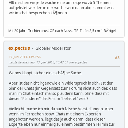
Vllt machen wir jede woche eine umfrage wo zb 5 Themen
aufgelistet werden in der woche wird dann abgestimmt was
wir im chat besprechen kÃ¶nnen.
Mit 20 Jahre Trichterbrust OP nach Nuss. TB-Tiefe: 3,5 cm 1 BÃ¼gel
ex.pectus
Globaler Moderator
13. Juni 2013, 13:44:56
#3
Letzte Bearbeitung
: 13. Juni 2013, 13:47:57 von ex.pectus
Wenns klappt, sicher eine schÃ¶ne Sache.
Aber ist das nicht irgendwie ein Widerspruch in sich? Ist der
Sinn der Chats (im Gegensatz zum Forum) nicht auch der, dass
man im Chat einfach mal so plaudern kann, ohne dass mit
dieser "Plauderei" das Forum "belastet" wird?
Vielleicht mache ich mir da auch falsche Vorstellungen. Aber
wenn im Fernsehen bspw. Chats mit einem Experten
angeboten werden, liegt das ja auch daran, dass dieser
Experte eben nur einmalig zu einem bestimmten Termin zur