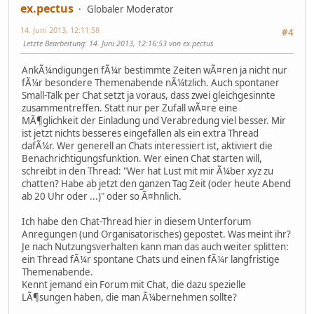
ex.pectus
Globaler Moderator
14. Juni 2013, 12:11:58
#4
Letzte Bearbeitung
: 14. Juni 2013, 12:16:53 von ex.pectus
AnkÃ¼ndigungen fÃ¼r bestimmte Zeiten wÃ¤ren ja nicht nur
fÃ¼r besondere Themenabende nÃ¼tzlich. Auch spontaner
Small-Talk per Chat setzt ja voraus, dass zwei gleichgesinnte
zusammentreffen. Statt nur per Zufall wÃ¤re eine
MÃ¶glichkeit der Einladung und Verabredung viel besser. Mir
ist jetzt nichts besseres eingefallen als ein extra Thread
dafÃ¼r. Wer generell an Chats interessiert ist, aktiviert die
Benachrichtigungsfunktion. Wer einen Chat starten will,
schreibt in den Thread: "Wer hat Lust mit mir Ã¼ber xyz zu
chatten? Habe ab jetzt den ganzen Tag Zeit (oder heute Abend
ab 20 Uhr oder ...)" oder so Ã¤hnlich.
Ich habe den Chat-Thread hier in diesem Unterforum
Anregungen (und Organisatorisches) gepostet. Was meint ihr?
Je nach Nutzungsverhalten kann man das auch weiter splitten:
ein Thread fÃ¼r spontane Chats und einen fÃ¼r langfristige
Themenabende.
Kennt jemand ein Forum mit Chat, die dazu spezielle
LÃ¶sungen haben, die man Ã¼bernehmen sollte?