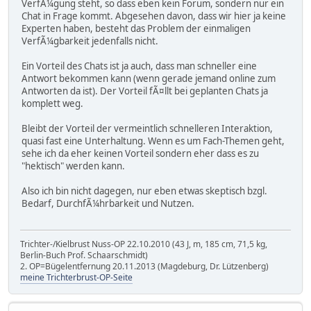
VerfÃ¼gung steht, so dass eben kein Forum, sondern nur ein
Chat in Frage kommt. Abgesehen davon, dass wir hier ja keine
Experten haben, besteht das Problem der einmaligen
VerfÃ¼gbarkeit jedenfalls nicht.
Ein Vorteil des Chats ist ja auch, dass man schneller eine
Antwort bekommen kann (wenn gerade jemand online zum
Antworten da ist). Der Vorteil fÃ¤llt bei geplanten Chats ja
komplett weg.
Bleibt der Vorteil der vermeintlich schnelleren Interaktion,
quasi fast eine Unterhaltung. Wenn es um Fach-Themen geht,
sehe ich da eher keinen Vorteil sondern eher dass es zu
"hektisch" werden kann.
Also ich bin nicht dagegen, nur eben etwas skeptisch bzgl.
Bedarf, DurchfÃ¼hrbarkeit und Nutzen.
Trichter-/Kielbrust Nuss-OP 22.10.2010 (43 J, m, 185 cm, 71,5 kg,
Berlin-Buch Prof. Schaarschmidt)
2. OP=Bügelentfernung 20.11.2013 (Magdeburg, Dr. Lützenberg)
meine Trichterbrust-OP-Seite