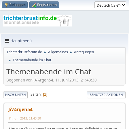
Einloggen
Registrieren
Hauptmenü
Trichterbrustforum.de
Allgemeines
Anregungen
►
►
Themenabende im Chat
►
Themenabende im Chat
Begonnen von JÃ¼rgen54, 11. Juni 2013, 21:43:30
Seiten
1
NACH UNTEN
BENUTZER-AKTIONEN
JÃ¼rgen54
11. Juni 2013, 21:43:30
Um den Chat sinnvoll zu nutzen, wÃ¤re es vielleicht eine gute