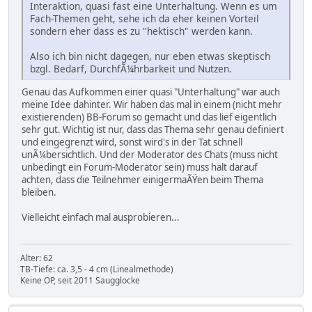
Interaktion, quasi fast eine Unterhaltung. Wenn es um
Fach-Themen geht, sehe ich da eher keinen Vorteil
sondern eher dass es zu "hektisch" werden kann.
Also ich bin nicht dagegen, nur eben etwas skeptisch
bzgl. Bedarf, DurchfÃ¼hrbarkeit und Nutzen.
Genau das Aufkommen einer quasi "Unterhaltung" war auch
meine Idee dahinter. Wir haben das mal in einem (nicht mehr
existierenden) BB-Forum so gemacht und das lief eigentlich
sehr gut. Wichtig ist nur, dass das Thema sehr genau definiert
und eingegrenzt wird, sonst wird's in der Tat schnell
unÃ¼bersichtlich. Und der Moderator des Chats (muss nicht
unbedingt ein Forum-Moderator sein) muss halt darauf
achten, dass die Teilnehmer einigermaÃŸen beim Thema
bleiben.
Vielleicht einfach mal ausprobieren...
Alter: 62
TB-Tiefe: ca. 3,5 - 4 cm (Linealmethode)
Keine OP, seit 2011 Saugglocke