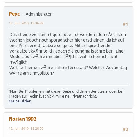
Pexc
Administrator
12. Juni 2013, 13:36:28
#1
Das ist eine verdammt gute Idee. Ich werde in den nÃ¤chsten
Wochen jedoch noch sporadischer hier erscheinen, da ich auf
eine lÃ¤ngere Urlaubsreise gehe. Mit entsprechender
Vorlaufzeit kÃ¶nnte ich jedoch die Rundmails schreiben. Eine
Moderation wÃ¤re mir aber hÃ¶chst wahrscheinlich nicht
mÃ¶glich.
Welche Themen wÃ¤ren also interessant? Welcher Wochentag
wÃ¤re am sinnvollsten?
(Nur) Bei Problemen mit dieser Seite und deren Benutzern oder bei
Fragen zur Technik, schickt mir eine Privatnachricht.
Meine Bilder
florian1992
12. Juni 2013, 18:20:55
#2