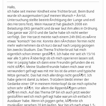
Hallo,
ich habe seit meiner Kindheit eine Trichterbrust. Beim Bund
wurde ich ausgemustert (auf meinen Wunsch + Ã¤rtzl.
Untersuchung stellte beeintrÃ¤chtigung der Lunge und evtl
des Herzens fest). Mein Hausarzt hat glaubich 2008 ein
Belastungs EKG gemacht und da war laut ihm alles in Ordnung.
Das ganze war 2010 und die Sache habe ich nicht weiter
verfolgt. Der Herzarzt meinte nach einem 24h EKG es wÃ¤re
etwas "komisch" bei mir. Konnte den nÃ¤chsten Termin nicht
mehr wahrnehmen da ich kurz darauf nach Leipzig gezogen
bin zwecks Studium. Das Thema Trichterbrust hat mich
eigentlich schon immer gestÃ¶rt. Ich habe mir seit ich 15/16
war alle 5 Jahre Ã¼berlegt ob ich mich operieren lassen soll.
Hier in Leipzig habe ich dann eine Freundin gefunden die es
nicht stÃ¶rt. Meine Studienfreunde haben mich zwar erst
verwundert gefragt was mit mir los ist da unten und typische
Witze gemacht. Das hat mich allerdings nicht gestÃ¶rt. Ich
habe gelernt damit zu leben. Trotzdem bleibt immer der
Gedanke einer OP in meinem Hinterkopf da sie mich optische
schon sehr stÃ¶rt. Vor allem die RippenbÃ¶gen unten
stÃ¶ren mich. Auf das Thema OP bin ich auch jetzt wieder
gestoÃŸen weil ich mich gefragt habe warum ich einfach 0
Ausdauer habe. Wenn ich joggen gehe, kÃ¶nnte ich
muskulÃ¤r gesehen 20 km laufen. Nur bin ich nach etwa 1,5-