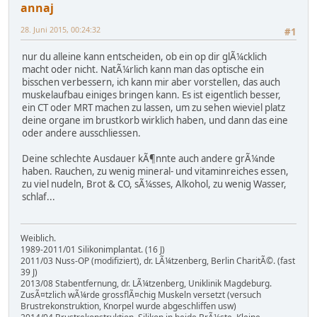
annaj
28. Juni 2015, 00:24:32
#1
nur du alleine kann entscheiden, ob ein op dir glÃ¼cklich
macht oder nicht. NatÃ¼rlich kann man das optische ein
bisschen verbessern, ich kann mir aber vorstellen, das auch
muskelaufbau einiges bringen kann. Es ist eigentlich besser,
ein CT oder MRT machen zu lassen, um zu sehen wieviel platz
deine organe im brustkorb wirklich haben, und dann das eine
oder andere ausschliessen.
Deine schlechte Ausdauer kÃ¶nnte auch andere grÃ¼nde
haben. Rauchen, zu wenig mineral- und vitaminreiches essen,
zu viel nudeln, Brot & CO, sÃ¼sses, Alkohol, zu wenig Wasser,
schlaf...
Weiblich.
1989-2011/01 Silikonimplantat. (16 J)
2011/03 Nuss-OP (modifiziert), dr. LÃ¼tzenberg, Berlin CharitÃ©. (fast
39 J)
2013/08 Stabentfernung, dr. LÃ¼tzenberg, Uniklinik Magdeburg.
ZusÃ¤tzlich wÃ¼rde grossflÃ¤chig Muskeln versetzt (versuch
Brustrekonstruktion, Knorpel wurde abgeschliffen usw)