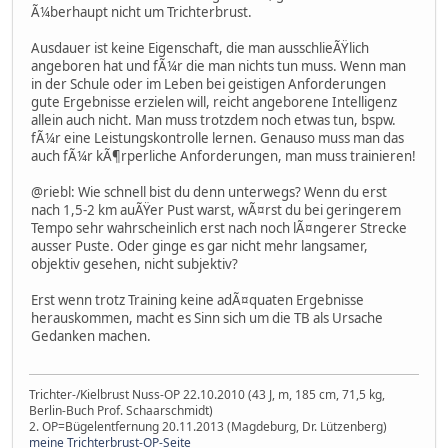
Ã¼berhaupt nicht um Trichterbrust.
Ausdauer ist keine Eigenschaft, die man ausschlieÃŸlich
angeboren hat und fÃ¼r die man nichts tun muss. Wenn man
in der Schule oder im Leben bei geistigen Anforderungen
gute Ergebnisse erzielen will, reicht angeborene Intelligenz
allein auch nicht. Man muss trotzdem noch etwas tun, bspw.
fÃ¼r eine Leistungskontrolle lernen. Genauso muss man das
auch fÃ¼r kÃ¶rperliche Anforderungen, man muss trainieren!
@riebl: Wie schnell bist du denn unterwegs? Wenn du erst
nach 1,5-2 km auÃŸer Pust warst, wÃ¤rst du bei geringerem
Tempo sehr wahrscheinlich erst nach noch lÃ¤ngerer Strecke
ausser Puste. Oder ginge es gar nicht mehr langsamer,
objektiv gesehen, nicht subjektiv?
Erst wenn trotz Training keine adÃ¤quaten Ergebnisse
herauskommen, macht es Sinn sich um die TB als Ursache
Gedanken machen.
Trichter-/Kielbrust Nuss-OP 22.10.2010 (43 J, m, 185 cm, 71,5 kg,
Berlin-Buch Prof. Schaarschmidt)
2. OP=Bügelentfernung 20.11.2013 (Magdeburg, Dr. Lützenberg)
meine Trichterbrust-OP-Seite