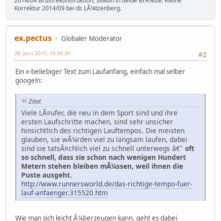
2014/04 Brustrekonstruktion, Silikon in beide BrÃ¼ste. Kleine
Korrektur 2014/09 bei dr. LÃ¼tzenberg.
ex.pectus
Globaler Moderator
28. Juni 2015, 14:04:34
#2
Ein x-beliebiger Text zum Laufanfang, einfach mal selber
googeln:
Zitat
Viele LÃ¤ufer, die neu in dem Sport sind und ihre
ersten Laufschritte machen, sind sehr unsicher
hinsichtlich des richtigen Lauftempos. Die meisten
glauben, sie wÃ¼rden viel zu langsam laufen, dabei
sind sie tatsÃ¤chlich viel zu schnell unterwegs â€"
oft
so schnell, dass sie schon nach wenigen Hundert
Metern stehen bleiben mÃ¼ssen, weil ihnen die
Puste ausgeht.
http://www.runnersworld.de/das-richtige-tempo-fuer-
lauf-anfaenger.315520.htm
Wie man sich leicht Ã¼berzeugen kann, geht es dabei