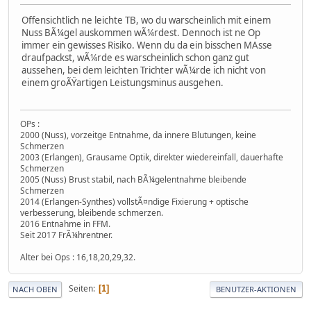
Offensichtlich ne leichte TB, wo du warscheinlich mit einem
Nuss BÃ¼gel auskommen wÃ¼rdest. Dennoch ist ne Op
immer ein gewisses Risiko. Wenn du da ein bisschen MAsse
draufpackst, wÃ¼rde es warscheinlich schon ganz gut
aussehen, bei dem leichten Trichter wÃ¼rde ich nicht von
einem groÃŸartigen Leistungsminus ausgehen.
OPs :
2000 (Nuss), vorzeitge Entnahme, da innere Blutungen, keine
Schmerzen
2003 (Erlangen), Grausame Optik, direkter wiedereinfall, dauerhafte
Schmerzen
2005 (Nuss) Brust stabil, nach BÃ¼gelentnahme bleibende
Schmerzen
2014 (Erlangen-Synthes) vollstÃ¤ndige Fixierung + optische
verbesserung, bleibende schmerzen.
2016 Entnahme in FFM.
Seit 2017 FrÃ¼hrentner.
Alter bei Ops : 16,18,20,29,32.
Seiten
1
NACH OBEN
BENUTZER-AKTIONEN