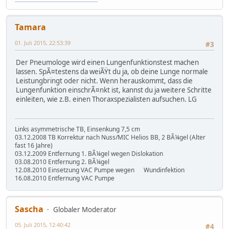
Tamara
01. Juli 2015, 22:53:39
#3
Der Pneumologe wird einen Lungenfunktionstest machen
lassen. SpÃ¤testens da weiÃŸt du ja, ob deine Lunge normale
Leistungbringt oder nicht. Wenn herauskommt, dass die
Lungenfunktion einschrÃ¤nkt ist, kannst du ja weitere Schritte
einleiten, wie z.B. einen Thoraxspezialisten aufsuchen. LG
Links asymmetrische TB, Einsenkung 7,5 cm
03.12.2008 TB Korrektur nach Nuss/MIC Helios BB, 2 BÃ¼gel (Alter
fast 16 Jahre)
03.12.2009 Entfernung 1. BÃ¼gel wegen Dislokation
03.08.2010 Entfernung 2. BÃ¼gel
12.08.2010 Einsetzung VAC Pumpe wegen Wundinfektion
16.08.2010 Entfernung VAC Pumpe
Sascha
Globaler Moderator
05. Juli 2015, 12:40:42
#4