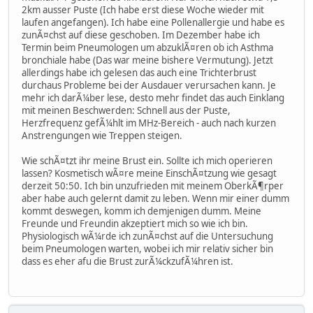
2km ausser Puste (Ich habe erst diese Woche wieder mit
laufen angefangen). Ich habe eine Pollenallergie und habe es
zunÃ¤chst auf diese geschoben. Im Dezember habe ich
Termin beim Pneumologen um abzuklÃ¤ren ob ich Asthma
bronchiale habe (Das war meine bishere Vermutung). Jetzt
allerdings habe ich gelesen das auch eine Trichterbrust
durchaus Probleme bei der Ausdauer verursachen kann. Je
mehr ich darÃ¼ber lese, desto mehr findet das auch Einklang
mit meinen Beschwerden: Schnell aus der Puste,
Herzfrequenz gefÃ¼hlt im MHz-Bereich - auch nach kurzen
Anstrengungen wie Treppen steigen.
Wie schÃ¤tzt ihr meine Brust ein. Sollte ich mich operieren
lassen? Kosmetisch wÃ¤re meine EinschÃ¤tzung wie gesagt
derzeit 50:50. Ich bin unzufrieden mit meinem OberkÃ¶rper
aber habe auch gelernt damit zu leben. Wenn mir einer dumm
kommt deswegen, komm ich demjenigen dumm. Meine
Freunde und Freundin akzeptiert mich so wie ich bin.
Physiologisch wÃ¼rde ich zunÃ¤chst auf die Untersuchung
beim Pneumologen warten, wobei ich mir relativ sicher bin
dass es eher afu die Brust zurÃ¼ckzufÃ¼hren ist.