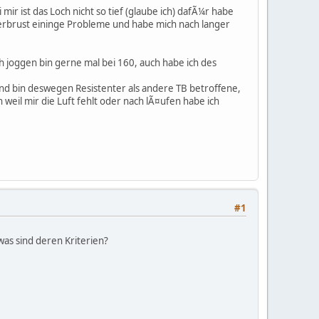
mir ist das Loch nicht so tief (glaube ich) dafÃ¼r habe
terbrust eininge Probleme und habe mich nach langer
h joggen bin gerne mal bei 160, auch habe ich des
 und bin deswegen Resistenter als andere TB betroffene,
weil mir die Luft fehlt oder nach lÃ¤ufen habe ich
#1
as sind deren Kriterien?