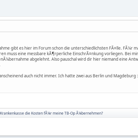
e gibt es hier im Forum schon die unterschiedlichsten FÃ¤lle. FÃ¼r ma
en muss eine messbare kÃ¶rperliche EinschrÃ¤nkung vorliegen. Bei mir war
nÃ¼bernahme abgelehnt. Also pauschal wird dir hier niemand eine Ant
.
 anscheinend auch nicht immer. Ich hatte zwei aus Berlin und Magdeburg :
e Krankenkasse die Kosten fÃ¼r meine TB-Op Ã¼bernehmen?