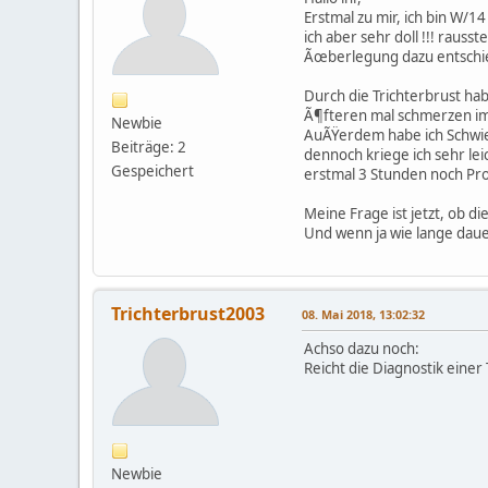
Erstmal zu mir, ich bin W/1
ich aber sehr doll !!! rau
Ãœberlegung dazu entschied
Durch die Trichterbrust hab
Ã¶fteren mal schmerzen im H
Newbie
AuÃŸerdem habe ich Schwieri
Beiträge: 2
dennoch kriege ich sehr lei
Gespeichert
erstmal 3 Stunden noch Pr
Meine Frage ist jetzt, ob
Und wenn ja wie lange daue
Trichterbrust2003
08. Mai 2018, 13:02:32
Achso dazu noch:
Reicht die Diagnostik eine
Newbie