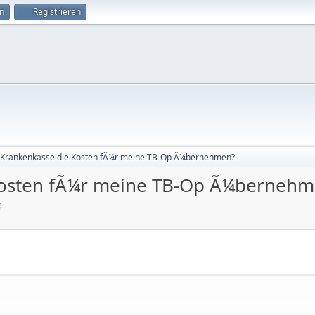
n
Registrieren
e Krankenkasse die Kosten fÃ¼r meine TB-Op Ã¼bernehmen?
 Kosten fÃ¼r meine TB-Op Ã¼berneh
4