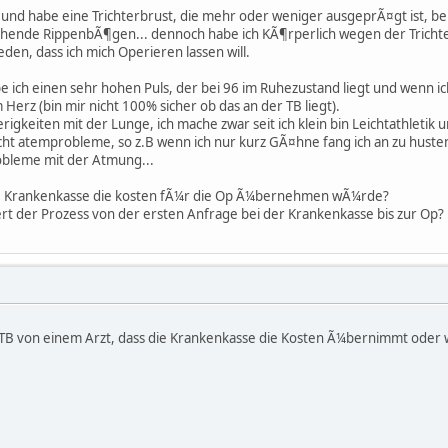
4 und habe eine Trichterbrust, die mehr oder weniger ausgeprÃ¤gt ist, bei 
sstehende RippenbÃ¶gen... dennoch habe ich KÃ¶rperlich wegen der Trich
en, dass ich mich Operieren lassen will.
e ich einen sehr hohen Puls, der bei 96 im Ruhezustand liegt und wenn ic
erz (bin mir nicht 100% sicher ob das an der TB liegt).
gkeiten mit der Lunge, ich mache zwar seit ich klein bin Leichtathletik
cht atemprobleme, so z.B wenn ich nur kurz GÃ¤hne fang ich an zu husten 
obleme mit der Atmung...
 die Krankenkasse die kosten fÃ¼r die Op Ã¼bernehmen wÃ¼rde?
rt der Prozess von der ersten Anfrage bei der Krankenkasse bis zur Op?
r TB von einem Arzt, dass die Krankenkasse die Kosten Ã¼bernimmt oder w