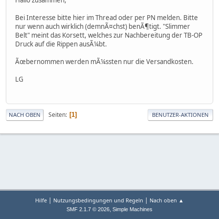
Bei Interesse bitte hier im Thread oder per PN melden. Bitte
nur wenn auch wirklich (demnÃ¤chst) benÃ¶tigt. "Slimmer
Belt" meint das Korsett, welches zur Nachbereitung der TB-OP
Druck auf die Rippen ausÃ¼bt.
Ãœbernommen werden mÃ¼ssten nur die Versandkosten.
LG
Seiten
1
NACH OBEN
BENUTZER-AKTIONEN
|
|
Hilfe
Nutzungsbedingungen und Regeln
Nach oben ▲
,
SMF 2.1.7 © 2026
Simple Machines