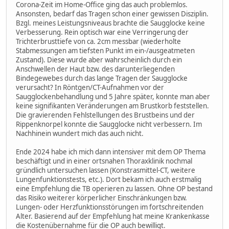
Corona-Zeit im Home-Office ging das auch problemlos.
Ansonsten, bedarf das Tragen schon einer gewissen Disziplin.
Bzgl. meines Leistungsniveaus brachte die Saugglocke keine
Verbesserung. Rein optisch war eine Verringerung der
Trichterbrusttiefe von ca. 2cm messbar (wiederholte
Stabmessungen am tiefsten Punkt im ein-/ausgeatmeten
Zustand). Diese wurde aber wahrscheinlich durch ein
Anschwellen der Haut bzw. des darunterliegenden
Bindegewebes durch das lange Tragen der Saugglocke
verursacht? In Röntgen/CT-Aufnahmen vor der
Saugglockenbehandlung und 5 Jahre später, konnte man aber
keine signifikanten Veränderungen am Brustkorb feststellen.
Die gravierenden Fehlstellungen des Brustbeins und der
Rippenknorpel konnte die Saugglocke nicht verbessern. Im
Nachhinein wundert mich das auch nicht.
Ende 2024 habe ich mich dann intensiver mit dem OP Thema
beschäftigt und in einer ortsnahen Thoraxklinik nochmal
gründlich untersuchen lassen (Konstrasmittel-CT, weitere
Lungenfunktionstests, etc.). Dort bekam ich auch erstmalig
eine Empfehlung die TB operieren zu lassen. Ohne OP bestand
das Risiko weiterer körperlicher Einschränkungen bzw.
Lungen- oder Herzfunktionsstörungen im fortschreitenden
Alter. Basierend auf der Empfehlung hat meine Krankenkasse
die Kostenübernahme für die OP auch bewilligt.