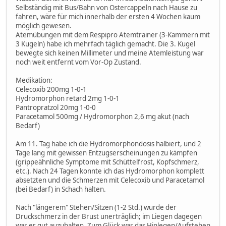
Selbständig mit Bus/Bahn von Ostercappeln nach Hause zu
fahren, wäre für mich innerhalb der ersten 4 Wochen kaum
möglich gewesen.
Atemübungen mit dem Respipro Atemtrainer (3-Kammern mit
3 Kugeln) habe ich mehrfach täglich gemacht. Die 3. Kugel
bewegte sich keinen Millimeter und meine Atemleistung war
noch weit entfernt vom Vor-Op Zustand.
Medikation:
Celecoxib 200mg 1-0-1
Hydromorphon retard 2mg 1-0-1
Pantropratzol 20mg 1-0-0
Paracetamol 500mg / Hydromorphon 2,6 mg akut (nach
Bedarf)
Am 11. Tag habe ich die Hydromorphondosis halbiert, und 2
Tage lang mit gewissen Entzugserscheinungen zu kämpfen
(grippeähnliche Symptome mit Schüttelfrost, Kopfschmerz,
etc.). Nach 24 Tagen konnte ich das Hydromorphon komplett
absetzten und die Schmerzen mit Celecoxib und Paracetamol
(bei Bedarf) in Schach halten.
Nach "längerem" Stehen/Sitzen (1-2 Std.) wurde der
Druckschmerz in der Brust unerträglich; im Liegen dagegen
war er gut auzuhalten. Zum Glück war das Hinlegen/Aufstehen