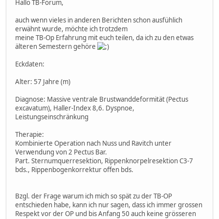
Hallo TB-Forum,
auch wenn vieles in anderen Berichten schon ausfühlich
erwähnt wurde, möchte ich trotzdem
meine TB-Op Erfahrung mit euch teilen, da ich zu den etwas
älteren Semestern gehöre
Eckdaten:
Alter: 57 Jahre (m)
Diagnose: Massive ventrale Brustwanddeformität (Pectus
excavatum), Haller-Index 8,6. Dyspnoe,
Leistungseinschränkung
Therapie:
Kombinierte Operation nach Nuss und Ravitch unter
Verwendung von 2 Pectus Bar.
Part. Sternumquerresektion, Rippenknorpelresektion C3-7
bds., Rippenbogenkorrektur offen bds.
Bzgl. der Frage warum ich mich so spät zu der TB-OP
entschieden habe, kann ich nur sagen, dass ich immer grossen
Respekt vor der OP und bis Anfang 50 auch keine grösseren