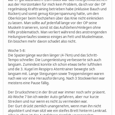
aus der Horizontalen für mich kein Problem, da ich vor der OP
regelmässig Krafttraining betrieben habe (inklusive Bauch und
Rücken) und somit genug Körperspannung hatte, um den
Oberkörper beim hochziehen über das Knie nicht einknicken
zu lassen. Man sollte auf jedenfall lange vor der OP seine
Muskeln trainieren, sonst ist das Aufstehen/Hinlegen ohne
Hilfe problematisch. Man verliert während des anstrengenden
Heilungsverlaufes sowieso einiges an Fett und Muskelmasse.
Ein bisschen mehr davon schadet also nicht.
Woche 5-8:
Die Spaziergänge wurden länger (4-7km) und das Schritt-
Tempo schneller. Die Lungenleistung verbesserte sich auch
langsam. Zumindest konnte ich schon etwas tiefer luftholen
und die 3. Kugel im Respipro Atemtrainer bewegte sich
langsam mit. Lange Steigungen sowie Treppensteigen waren
nach wie vor eine Herausforderung. Nach 3 Stockwerken war
meistens eine Pause fällig.
Der Druckschmerz in der Brust war immer noch sehr präsent.
Ab Woche 7 bin ich wieder Auto gefahren, aber nur kurze
Strecken und nur wenn es nicht zu vermeiden war.
Der Gurt drückt ziemlich unangenehm, wenn man ihn nicht
abpolstert und man sitzt wie ein steifes Brett hinterm Lenkrad.