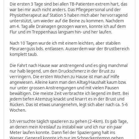
Die ersten 3 Tage sind bei allen TB-Patienten extrem hart, das
war bei mir auch nicht anders. Das Pflegepersonal und der
Physiotherapeut auf Station 5 haben mich aber hervorragend
unterstützt, um wieder auf die Beine zu kommen. Nachdem
am 4. Tag alle Drainagen gezogen waren, konnte ich auf dem
Flur und im Treppenhaus langsam hin- und her laufen.
Nach 10 Tagen wurde ich mit einem leichten, aber stabilen
Pleuraerguss bds. entlassen. Ausserdem war der Brustbereich
komplett taub.
Die Fahrt nach Hause war anstrengend und es ging manchmal
nur halb liegend, um den Druckschmerz in der Brust zu
verringern. Die ersten Wochen zu Hause ist man auf Hilfe
angewiesen. Alleine kann man den Alltag/Haushalt kaum bzw.
nur unter grossen Anstrengungen und mit vielen Pausen
bewältigen. Die meiste Zeit verbrachte ich liegend im Bett. Bei
jedem tiefen Atemzug knackt und knarrt es in der Brust und
Rücken. Das ist etwas unangenehm, legt sich aber nach ca. 5-6
Wochen.
Ich versuchte täglich spazieren zu gehen (2-4km). Es gab Tage,
an denen mein Kreislauf zu instabil war und ich nur ein paar
Meter laufen konnte. Dann fiel der Spaziergang halt ins
Wasser. Generell konnte ich nur im Schneckentempo gehen.