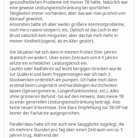
gesundheitlichen Probleme mit meiner TB hatte. Natürlich war
eine gewisse Leistungseinschränkung bei sportlichen
Tätigkeiten immer vorhanden, aber das war man ja schon von
kleinauf gewohnt.
Ansonsten hatte ich aber weder größere Atemnotprobleme,
noch Herz-rasen/-stolpern, etc. Optisch ist das Loch in der
Brust natürlich kein Hingucker, aber das hat mich mehr in
meiner Kindheit/Jugend, als im Alter gestört.
Die Situation hat sich dann in meinen frühen 50er Jahren
drastisch verändert. Über einen Zeitraum von 4-5 Jahren
setzte ein erheblicher Leistungsknick ein.
Laufen oder Radfahren auf leicht bergigen Strecken wurde
zur Quälerei und beim Treppensteigen war ich nach 3
Stockwerken ordentlich am pumpen. Ich habe mich dann
erstmal beim Lungenarzt und Kardiologen durchchecken
lassen (Spiroergometrie, Lungenfunktionstest, etc.). Alles
ohne grösseren Befund - bis auf den Hinweis, dass meine TB
zu einer generellen Leistungseinschränkung beiträgt. Also
keine neuen Erkentnisse. Eine klare Empfehlung zur TB-OP hat
keiner der Fachärzte ausgesprochen.
Parallel dazu habe ich mir auch eine Saugglocke zugelegt, die
ich mehrere Stunden pro Tag über einen Zeitraum von ca. 5
Jahren trug. Während der