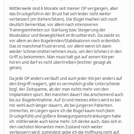
Mittlerweile sind 6 Monate seit meiner OP vergangen, aber
das Druckgefühl in der Brust hat sich leider nicht weiter
verbessert (im Stehen/Sitzen). Die Bügel machen sich noch
deutlich bemerkbar, vor allem nach intensiveren
Trainingseinheiten zur Stärkung bzw. Steigerung der
Muskulatur und Beweglichkeit im Brustbereich. Da zwickt es
vor allem an den Bügelenden/Stabilisatoren noch ordentlich.
Das ist manchmal frustrierend, vor allem wenn ich dann
wieder Schmerzmittel nehmen muss, um den Schmerz in den
Griff zu bekommen. Man muss halt gut auf seinen Körper
hören und darf es nicht übertreiben (leichter gesagt als
getan).
Da jede OP anders verläuft und auch jeder Körper anders auf
den Eingriff reagiert, gibt es vermutlich große Unterschiede
bzgl. der Zeitspanne, ab der man nichts mehr von den
Implantaten spürt. Bei manchen dauert das anscheinend auch
bis zur Bügelentnahme. Auf Grund meines Alters wird es bei
mir wohl auch länger dauern, als bei jüngeren Patienten.
Immerhin, im Liegen spüre ich die Bügel kaum noch (kein
Druckgefühl) und gößere Bewegungseinschränkungen habe
ich mittlerweile auch keine mehr. Ich denke auch, dass sich in
den nächsten Monanten mein Zustand noch weiter
verbessern wird; zumindest gebe ich die Hoffnung nicht auf.