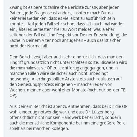
Zwar gibt es bereits zahlreiche Berichte zur OP, aber jeder
Patient, jede Diagnose ist anders, insofern mach Dir da
keinerlei Gedanken, dass es vielleicht zu ausführlich sein
könnte... Auf jeden Fall sehr schön, dass sich auch mal wieder
ein ,,älteres Semester" hier zu Wort meldet, was ja eher
seltener der Fall ist. Und Respekt vor Deiner Entscheidung, die
Sache in Deinem Alter noch anzugehen – auch das ist sicher
nicht der Normalfall.
Dein Bericht zeigt aber auch sehr eindrücklich, dass man den
Eingriff grundsätzlich nicht unterschätzen sollte. Bisweilen wird
die minimalinvasive OP zu leichtfertig angegangen, und in
manchen Fällen wäre sie sicher auch nicht unbedingt
notwendig. Allerdings sollten Ärzte stets auch realistisch auf
den Genesungsprozess eingehen – manche reden von
Wochen, meinen aber wohl eher Monate (nicht nur bei der TB-
OP).
Aus Deinem Bericht ist aber zu entnehmen, dass bei Dir die OP
wohl eindeutig notwendig war, und dass Dr. Lützenberg
offensichtlich nicht nur sein Handwerk beherrscht, sondern
auch die menschliche Komponente bei ihm eine größere Rolle
spielt als bei manchen Kollegen.