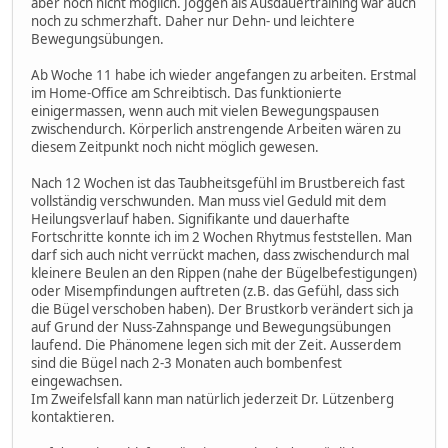
aber noch nicht möglich. Joggen als Ausdauertraining war auch
noch zu schmerzhaft. Daher nur Dehn- und leichtere
Bewegungsübungen.
Ab Woche 11 habe ich wieder angefangen zu arbeiten. Erstmal
im Home-Office am Schreibtisch. Das funktionierte
einigermassen, wenn auch mit vielen Bewegungspausen
zwischendurch. Körperlich anstrengende Arbeiten wären zu
diesem Zeitpunkt noch nicht möglich gewesen.
Nach 12 Wochen ist das Taubheitsgefühl im Brustbereich fast
vollständig verschwunden. Man muss viel Geduld mit dem
Heilungsverlauf haben. Signifikante und dauerhafte
Fortschritte konnte ich im 2 Wochen Rhytmus feststellen. Man
darf sich auch nicht verrückt machen, dass zwischendurch mal
kleinere Beulen an den Rippen (nahe der Bügelbefestigungen)
oder Misempfindungen auftreten (z.B. das Gefühl, dass sich
die Bügel verschoben haben). Der Brustkorb verändert sich ja
auf Grund der Nuss-Zahnspange und Bewegungsübungen
laufend. Die Phänomene legen sich mit der Zeit. Ausserdem
sind die Bügel nach 2-3 Monaten auch bombenfest
eingewachsen.
Im Zweifelsfall kann man natürlich jederzeit Dr. Lützenberg
kontaktieren.