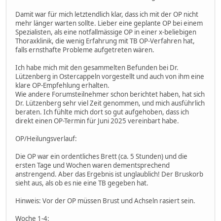
Damit war für mich letztendlich klar, dass ich mit der OP nicht
mehr länger warten sollte. Lieber eine geplante OP bei einem
Spezialisten, als eine notfallmässige OP in einer x-beliebigen
Thoraxklinik, die wenig Erfahrung mit TB OP-Verfahren hat,
falls ernsthafte Probleme aufgetreten wären.
Ich habe mich mit den gesammelten Befunden bei Dr.
Lützenberg in Ostercappeln vorgestellt und auch von ihm eine
klare OP-Empfehlung erhalten.
Wie andere Forumsteilnehmer schon berichtet haben, hat sich
Dr. Lützenberg sehr viel Zeit genommen, und mich ausführlich
beraten. Ich fühlte mich dort so gut aufgehoben, dass ich
direkt einen OP-Termin für Juni 2025 vereinbart habe.
OP/Heilungsverlauf:
Die OP war ein ordentliches Brett (ca. 5 Stunden) und die
ersten Tage und Wochen waren dementsprechend
anstrengend. Aber das Ergebnis ist unglaublich! Der Bruskorb
sieht aus, als ob es nie eine TB gegeben hat.
Hinweis: Vor der OP müssen Brust und Achseln rasiert sein.
Woche 1-4: