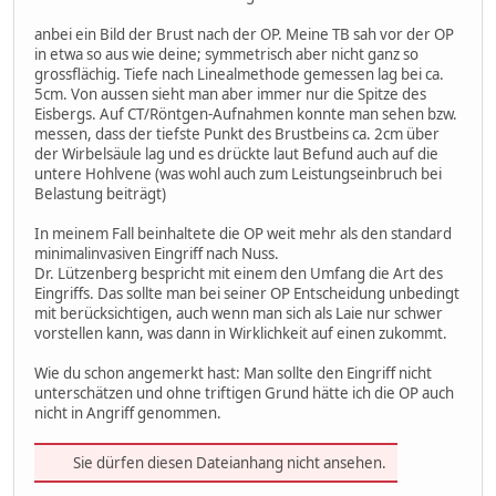
anbei ein Bild der Brust nach der OP. Meine TB sah vor der OP
in etwa so aus wie deine; symmetrisch aber nicht ganz so
grossflächig. Tiefe nach Linealmethode gemessen lag bei ca.
5cm. Von aussen sieht man aber immer nur die Spitze des
Eisbergs. Auf CT/Röntgen-Aufnahmen konnte man sehen bzw.
messen, dass der tiefste Punkt des Brustbeins ca. 2cm über
der Wirbelsäule lag und es drückte laut Befund auch auf die
untere Hohlvene (was wohl auch zum Leistungseinbruch bei
Belastung beiträgt)
In meinem Fall beinhaltete die OP weit mehr als den standard
minimalinvasiven Eingriff nach Nuss.
Dr. Lützenberg bespricht mit einem den Umfang die Art des
Eingriffs. Das sollte man bei seiner OP Entscheidung unbedingt
mit berücksichtigen, auch wenn man sich als Laie nur schwer
vorstellen kann, was dann in Wirklichkeit auf einen zukommt.
Wie du schon angemerkt hast: Man sollte den Eingriff nicht
unterschätzen und ohne triftigen Grund hätte ich die OP auch
nicht in Angriff genommen.
Sie dürfen diesen Dateianhang nicht ansehen.