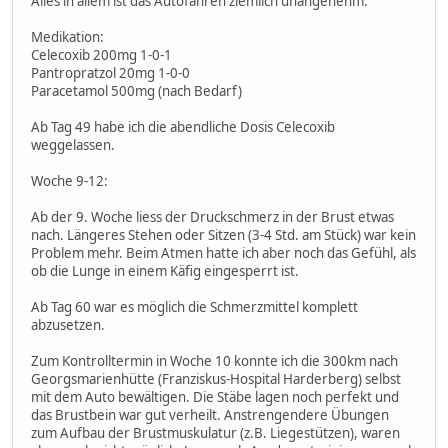
Alles in allem ist das Autofahren ziemlich unangenehm.
Medikation:
Celecoxib 200mg 1-0-1
Pantropratzol 20mg 1-0-0
Paracetamol 500mg (nach Bedarf)
Ab Tag 49 habe ich die abendliche Dosis Celecoxib
weggelassen.
Woche 9-12:
Ab der 9. Woche liess der Druckschmerz in der Brust etwas
nach. Längeres Stehen oder Sitzen (3-4 Std. am Stück) war kein
Problem mehr. Beim Atmen hatte ich aber noch das Gefühl, als
ob die Lunge in einem Käfig eingesperrt ist.
Ab Tag 60 war es möglich die Schmerzmittel komplett
abzusetzen.
Zum Kontrolltermin in Woche 10 konnte ich die 300km nach
Georgsmarienhütte (Franziskus-Hospital Harderberg) selbst
mit dem Auto bewältigen. Die Stäbe lagen noch perfekt und
das Brustbein war gut verheilt. Anstrengendere Übungen
zum Aufbau der Brustmuskulatur (z.B. Liegestützen), waren