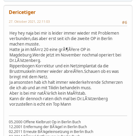
Dericetiger
27. Oktober 2021, 22:11:03
#6
Hey hey naja bei mir is leider immer wieder mit Problemen
verbunden,das aber erst seit ich die zweite OP in Berlin
machen musste.
Hatte ja im MÃ¤rz 20 eine grÃ¶ÃŸere OP in
Magdeburg.Werde jetzt im November nochmal operiert bei
Dr.LÃ¼tzenberg.
Rippenbogen Korrektur und ein Netzimplantat da die
Brustmuskeln immer wieder abreiÃŸen.Schauen ob es was
bringt mit dem Netz.
Ja ansonsten hab ich halt immer wiederkehrende Schmerzen
die ich ab und an mit Tilidin behandeln muss.
Aber is bei mir natÃ¼rlich kein MaÃŸstab.
Kann dir dennoch raten dich mal bei Dr.LÃ¼tzenberg
vorzustellen is echt ein Top Mann
05.2000 Offene Kielbrust Op in Berlin Buch
12.2001 Entfernung der BÃ¼gel in Berlin Buch
02.2011 Erneute BÃ¼geleinsetzung in Berlin Buch