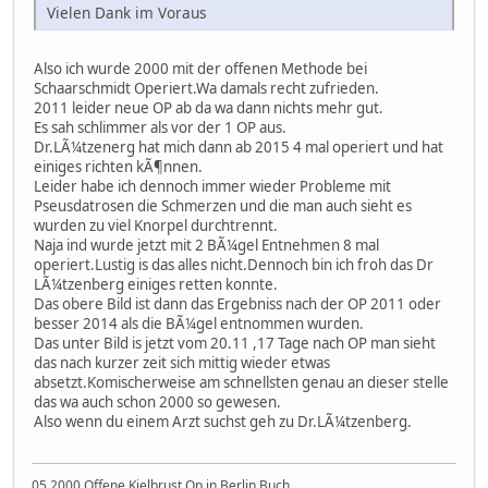
Vielen Dank im Voraus
Also ich wurde 2000 mit der offenen Methode bei
Schaarschmidt Operiert.Wa damals recht zufrieden.
2011 leider neue OP ab da wa dann nichts mehr gut.
Es sah schlimmer als vor der 1 OP aus.
Dr.LÃ¼tzenerg hat mich dann ab 2015 4 mal operiert und hat
einiges richten kÃ¶nnen.
Leider habe ich dennoch immer wieder Probleme mit
Pseusdatrosen die Schmerzen und die man auch sieht es
wurden zu viel Knorpel durchtrennt.
Naja ind wurde jetzt mit 2 BÃ¼gel Entnehmen 8 mal
operiert.Lustig is das alles nicht.Dennoch bin ich froh das Dr
LÃ¼tzenberg einiges retten konnte.
Das obere Bild ist dann das Ergebniss nach der OP 2011 oder
besser 2014 als die BÃ¼gel entnommen wurden.
Das unter Bild is jetzt vom 20.11 ,17 Tage nach OP man sieht
das nach kurzer zeit sich mittig wieder etwas
absetzt.Komischerweise am schnellsten genau an dieser stelle
das wa auch schon 2000 so gewesen.
Also wenn du einem Arzt suchst geh zu Dr.LÃ¼tzenberg.
05.2000 Offene Kielbrust Op in Berlin Buch