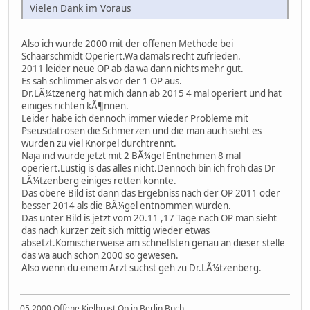
Vielen Dank im Voraus
Also ich wurde 2000 mit der offenen Methode bei
Schaarschmidt Operiert.Wa damals recht zufrieden.
2011 leider neue OP ab da wa dann nichts mehr gut.
Es sah schlimmer als vor der 1 OP aus.
Dr.LÃ¼tzenerg hat mich dann ab 2015 4 mal operiert und hat
einiges richten kÃ¶nnen.
Leider habe ich dennoch immer wieder Probleme mit
Pseusdatrosen die Schmerzen und die man auch sieht es
wurden zu viel Knorpel durchtrennt.
Naja ind wurde jetzt mit 2 BÃ¼gel Entnehmen 8 mal
operiert.Lustig is das alles nicht.Dennoch bin ich froh das Dr
LÃ¼tzenberg einiges retten konnte.
Das obere Bild ist dann das Ergebniss nach der OP 2011 oder
besser 2014 als die BÃ¼gel entnommen wurden.
Das unter Bild is jetzt vom 20.11 ,17 Tage nach OP man sieht
das nach kurzer zeit sich mittig wieder etwas
absetzt.Komischerweise am schnellsten genau an dieser stelle
das wa auch schon 2000 so gewesen.
Also wenn du einem Arzt suchst geh zu Dr.LÃ¼tzenberg.
05.2000 Offene Kielbrust Op in Berlin Buch