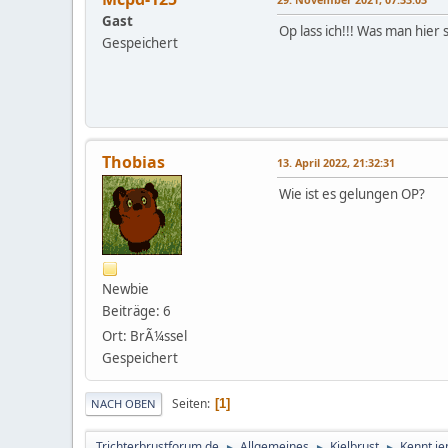
Gast
Op lass ich!!! Was man hier 
Gespeichert
Thobias
13. April 2022, 21:32:31
Wie ist es gelungen OP?
Newbie
Beiträge: 6
Ort: BrÃ¼ssel
Gespeichert
Seiten
1
NACH OBEN
Trichterbrustforum.de
Allgemeines
Kielbrust
Kennt je
►
►
►