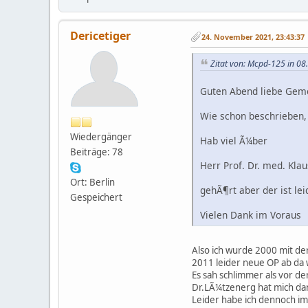
Dericetiger
24. November 2021, 23:43:37
Zitat von: Mcpd-125 in 0
Guten Abend liebe Gem
Wie schon beschrieben, 
Wiedergänger
Hab viel Ã¼ber
Beiträge: 78
Herr Prof. Dr. med. Kla
Ort: Berlin
gehÃ¶rt aber der ist lei
Gespeichert
Vielen Dank im Voraus
Also ich wurde 2000 mit de
2011 leider neue OP ab da 
Es sah schlimmer als vor de
Dr.LÃ¼tzenerg hat mich dan
Leider habe ich dennoch i