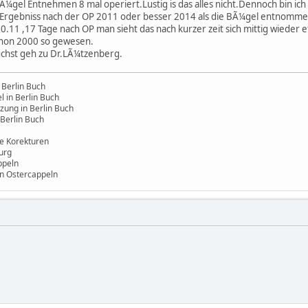
BÃ¼gel Entnehmen 8 mal operiert.Lustig is das alles nicht.Dennoch bin ic
as Ergebniss nach der OP 2011 oder besser 2014 als die BÃ¼gel entnomm
 20.11 ,17 Tage nach OP man sieht das nach kurzer zeit sich mittig wiede
schon 2000 so gewesen.
uchst geh zu Dr.LÃ¼tzenberg.
 Berlin Buch
 in Berlin Buch
zung in Berlin Buch
Berlin Buch
e Korekturen
urg
ppeln
in Ostercappeln