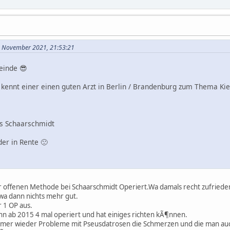
8. November 2021, 21:53:21
einde 😎
kennt einer einen guten Arzt in Berlin / Brandenburg zum Thema Kiel
us Schaarschmidt
der in Rente 🙁
r offenen Methode bei Schaarschmidt Operiert.Wa damals recht zufriede
wa dann nichts mehr gut.
r 1 OP aus.
n ab 2015 4 mal operiert und hat einiges richten kÃ¶nnen.
mmer wieder Probleme mit Pseusdatrosen die Schmerzen und die man auch