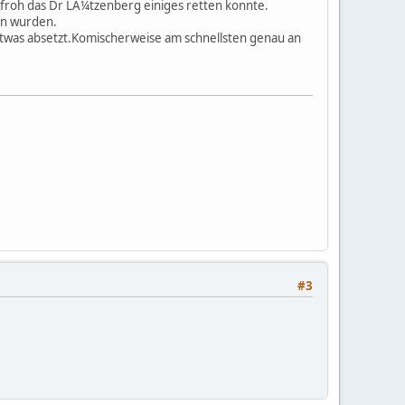
h froh das Dr LÃ¼tzenberg einiges retten konnte.
en wurden.
r etwas absetzt.Komischerweise am schnellsten genau an
#3