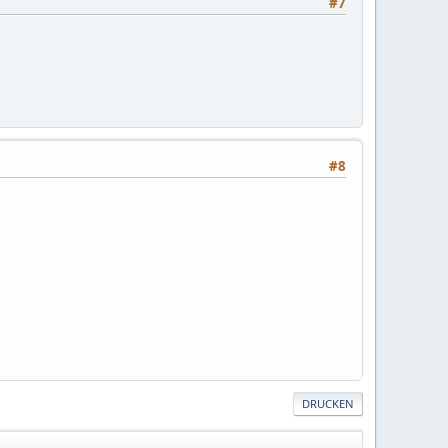
#7
#8
DRUCKEN