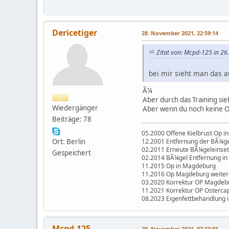
Dericetiger
28. November 2021, 22:59:14
Zitat von: Mcpd-125 in 2
bei mir sieht man das 
Ã¼
Aber durch das Training sie
Wiedergänger
Aber wenn du noch keine 
Beiträge: 78
05.2000 Offene Kielbrust Op in
12.2001 Entfernung der BÃ¼gel
Ort: Berlin
02.2011 Erneute BÃ¼geleinset
Gespeichert
02.2014 BÃ¼gel Entfernung in 
11.2015 Op in Magdeburg
11.2016 Op Magdeburg weiter
03.2020 Korrektur OP Magdeb
11.2021 Korrektur OP Osterca
08.2023 Eigenfettbehandlung 
Mcpd-125
29. November 2021, 07:33:03