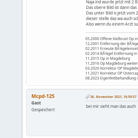
Naja ind wurde jetzt mit 2 
Das obere Bild ist dann d
Das unter Bild is jetzt vom
dieser stelle das wa auch 
Also wenn du einem Arzt s
05.2000 Offene Kielbrust Op in
12.2001 Entfernung der BÃ¼gel
02.2011 Erneute BÃ¼geleinset
02.2014 BÃ¼gel Entfernung in 
11.2015 Op in Magdeburg
11.2016 Op Magdeburg weiter
03.2020 Korrektur OP Magdeb
11.2021 Korrektur OP Osterca
08.2023 Eigenfettbehandlung 
Mcpd-125
26. November 2021, 16:59:57
Gast
bei mir sieht man das auch
Gespeichert