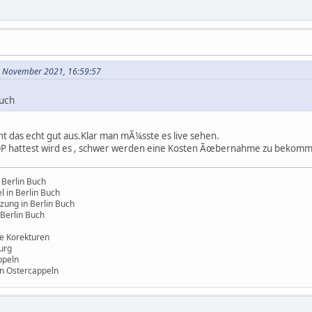
6. November 2021, 16:59:57
auch
ht das echt gut aus.Klar man mÃ¼sste es live sehen.
OP hattest wird es , schwer werden eine Kosten Ãœbernahme zu bekom
 Berlin Buch
 in Berlin Buch
zung in Berlin Buch
Berlin Buch
e Korekturen
urg
ppeln
in Ostercappeln