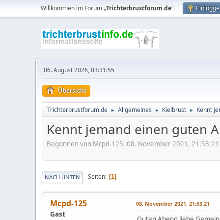
Willkommen im Forum „
Trichterbrustforum.de
“.
Einlogge
06. August 2026, 03:31:55
Übersicht
Trichterbrustforum.de
Allgemeines
Kielbrust
Kennt je
►
►
►
Kennt jemand einen guten A
Begonnen von Mcpd-125, 08. November 2021, 21:53:21
Seiten
1
NACH UNTEN
Mcpd-125
08. November 2021, 21:53:21
Gast
Guten Abend liebe Gemein