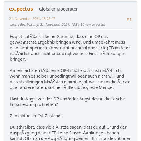
ex.pectus
Globaler Moderator
21. November 2021, 13:28:47
#1
Letzte Bearbeitung
: 21. November 2021, 13:31:30 von ex.pectus
Es gibt natÃ¼rlich keine Garantie, dass eine OP das
gewÃ¼nschte Ergebnis bringen wird. Und umgekehrt muss
eine nicht operierte (bzw. nicht nochmal operierte) TB im Alter
natÃ¼rlich auch nicht unbedingt weitere EinschrÃ¤nkungen
bringen.
Am einfachsten fÃ¼r eine OP-Entscheidung ist natÃ¼rlich,
wenn man es selber unbedingt will oder auch nicht will, und
dies als alleinigen MaÃŸstab nimmt, egal, was einem die Ã,,rzte
oder andere raten. solche FÃ¤lle gibt es, jede Menge.
Hast du Angst vor der OP und/oder Angst davor, die falsche
Entscheidung zu treffen?
Zum aktuellen Ist-Zustand:
Du schreibst, dass viele Ã,,rzte sagen, dass du auf Grund der
AusprÃ¤gung deiner TB keine EinschrÃ¤nkungen haben
kannst. Ob man die AusprÃ¤gung deiner TB nun als leicht oder