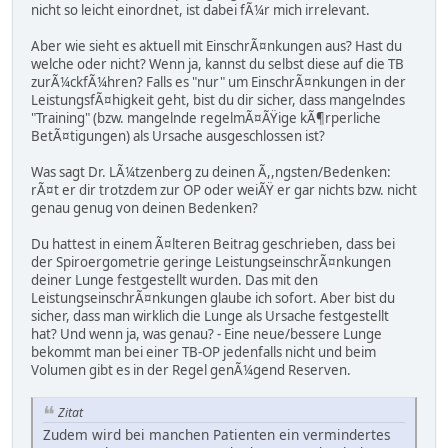
nicht so leicht einordnet, ist dabei fÃ¼r mich irrelevant.
Aber wie sieht es aktuell mit EinschrÃ¤nkungen aus? Hast du
welche oder nicht? Wenn ja, kannst du selbst diese auf die TB
zurÃ¼ckfÃ¼hren? Falls es "nur" um EinschrÃ¤nkungen in der
LeistungsfÃ¤higkeit geht, bist du dir sicher, dass mangelndes
"Training" (bzw. mangelnde regelmÃ¤ÃŸige kÃ¶rperliche
BetÃ¤tigungen) als Ursache ausgeschlossen ist?
Was sagt Dr. LÃ¼tzenberg zu deinen Ã,,ngsten/Bedenken:
rÃ¤t er dir trotzdem zur OP oder weiÃŸ er gar nichts bzw. nicht
genau genug von deinen Bedenken?
Du hattest in einem Ã¤lteren Beitrag geschrieben, dass bei
der Spiroergometrie geringe LeistungseinschrÃ¤nkungen
deiner Lunge festgestellt wurden. Das mit den
LeistungseinschrÃ¤nkungen glaube ich sofort. Aber bist du
sicher, dass man wirklich die Lunge als Ursache festgestellt
hat? Und wenn ja, was genau? - Eine neue/bessere Lunge
bekommt man bei einer TB-OP jedenfalls nicht und beim
Volumen gibt es in der Regel genÃ¼gend Reserven.
Zitat
Zudem wird bei manchen Patienten ein vermindertes