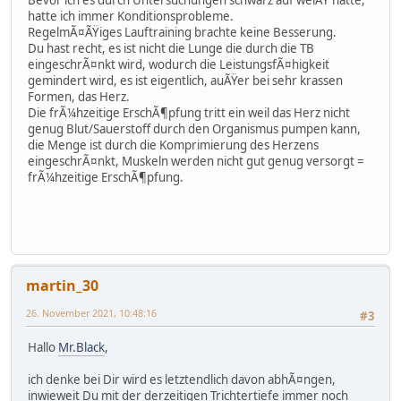
hatte ich immer Konditionsprobleme.
RegelmÃ¤ÃŸiges Lauftraining brachte keine Besserung.
Du hast recht, es ist nicht die Lunge die durch die TB
eingeschrÃ¤nkt wird, wodurch die LeistungsfÃ¤higkeit
gemindert wird, es ist eigentlich, auÃŸer bei sehr krassen
Formen, das Herz.
Die frÃ¼hzeitige ErschÃ¶pfung tritt ein weil das Herz nicht
genug Blut/Sauerstoff durch den Organismus pumpen kann,
die Menge ist durch die Komprimierung des Herzens
eingeschrÃ¤nkt, Muskeln werden nicht gut genug versorgt =
frÃ¼hzeitige ErschÃ¶pfung.
martin_30
26. November 2021, 10:48:16
#3
Hallo
Mr.Black
,
ich denke bei Dir wird es letztendlich davon abhÃ¤ngen,
inwieweit Du mit der derzeitigen Trichtertiefe immer noch