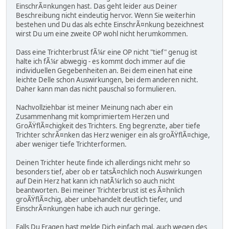
EinschrÃ¤nkungen hast. Das geht leider aus Deiner
Beschreibung nicht eindeutig hervor. Wenn Sie weiterhin
bestehen und Du das als echte EinschrÃ¤nkung bezeichnest
wirst Du um eine zweite OP wohl nicht herumkommen.
Dass eine Trichterbrust fÃ¼r eine OP nicht "tief" genug ist
halte ich fÃ¼r abwegig - es kommt doch immer auf die
individuellen Gegebenheiten an. Bei dem einen hat eine
leichte Delle schon Auswirkungen, bei dem anderen nicht.
Daher kann man das nicht pauschal so formulieren.
Nachvollziehbar ist meiner Meinung nach aber ein
Zusammenhang mit komprimiertem Herzen und
GroÃŸflÃ¤chigkeit des Trichters. Eng begrenzte, aber tiefe
Trichter schrÃ¤nken das Herz weniger ein als groÃŸflÃ¤chige,
aber weniger tiefe Trichterformen.
Deinen Trichter heute finde ich allerdings nicht mehr so
besonders tief, aber ob er tatsÃ¤chlich noch Auswirkungen
auf Dein Herz hat kann ich natÃ¼rlich so auch nicht
beantworten. Bei meiner Trichterbrust ist es Ã¤hnlich
groÃŸflÃ¤chig, aber unbehandelt deutlich tiefer, und
EinschrÃ¤nkungen habe ich auch nur geringe.
Falls Du Fragen hast melde Dich einfach mal, auch wegen des