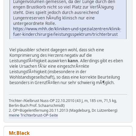
Lungenvolumen gemessen, da der Lunge durch den
engen Brustkorb nicht so viel Platz zur VerfÃ¼gung
steht. Dies spielt jedoch durch ausreichend
Lungenreserven hÃ¤ufig klinisch nur eine
untergeordnete Rolle.
https://www.mhh.de/kliniken-und-spezialzentren/klinik-
fuer-kinderchirurgie/leistungsspektrum/trichterbrust
Viel plausibler scheint dagegen wohl, dass sich eine
Komprimierung des Herzens negativ auf die
LeistungsfÃ¤higkeit auswirken
kann
. Allerdings gibt es eben
viele Ursachen fÃ¼r eine eingeschrÃ¤nkte
LeistungsfÃ¤higkeit (insbesondere in der
Wohlstandsgesellschaft), so dass eine korrekte Beurteilung
besonders in GrenzfÃ¤llen nur sehr schwierig mÃ¶glich.
Trichter-/Kielbrust Nuss-OP 22.10.2010 (43 J, m, 185 cm, 71,5 kg,
Berlin-Buch Prof. Schaarschmidt)
2. OP=Bügelentfernung 20.11.2013 (Magdeburg, Dr. Lützenberg)
meine Trichterbrust-OP-Seite
Mr.Black