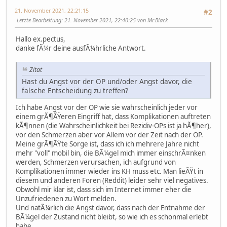
21. November 2021, 22:21:15
#2
Letzte Bearbeitung
: 21. November 2021, 22:40:25 von Mr.Black
Hallo ex.pectus,
danke fÃ¼r deine ausfÃ¼hrliche Antwort.
Zitat
Hast du Angst vor der OP und/oder Angst davor, die
falsche Entscheidung zu treffen?
Ich habe Angst vor der OP wie sie wahrscheinlich jeder vor
einem grÃ¶ÃŸeren Eingriff hat, dass Komplikationen auftreten
kÃ¶nnen (die Wahrscheinlichkeit bei Rezidiv-OPs ist ja hÃ¶her),
vor den Schmerzen aber vor Allem vor der Zeit nach der OP.
Meine grÃ¶ÃŸte Sorge ist, dass ich ich mehrere Jahre nicht
mehr "voll" mobil bin, die BÃ¼gel mich immer einschrÃ¤nken
werden, Schmerzen verursachen, ich aufgrund von
Komplikationen immer wieder ins KH muss etc. Man lieÃŸt in
diesem und anderen Foren (Reddit) leider sehr viel negatives.
Obwohl mir klar ist, dass sich im Internet immer eher die
Unzufriedenen zu Wort melden.
Und natÃ¼rlich die Angst davor, dass nach der Entnahme der
BÃ¼gel der Zustand nicht bleibt, so wie ich es schonmal erlebt
habe.