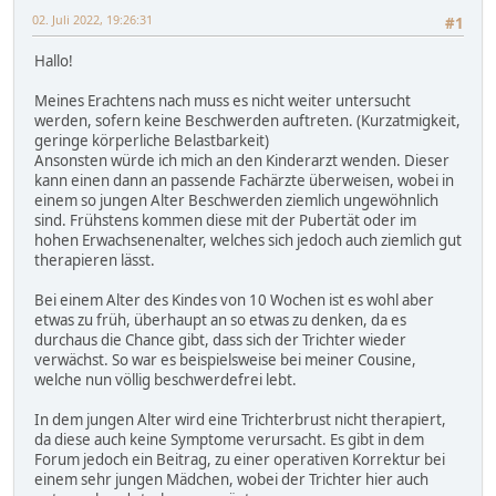
02. Juli 2022, 19:26:31
#1
Hallo!
Meines Erachtens nach muss es nicht weiter untersucht
werden, sofern keine Beschwerden auftreten. (Kurzatmigkeit,
geringe körperliche Belastbarkeit)
Ansonsten würde ich mich an den Kinderarzt wenden. Dieser
kann einen dann an passende Fachärzte überweisen, wobei in
einem so jungen Alter Beschwerden ziemlich ungewöhnlich
sind. Frühstens kommen diese mit der Pubertät oder im
hohen Erwachsenenalter, welches sich jedoch auch ziemlich gut
therapieren lässt.
Bei einem Alter des Kindes von 10 Wochen ist es wohl aber
etwas zu früh, überhaupt an so etwas zu denken, da es
durchaus die Chance gibt, dass sich der Trichter wieder
verwächst. So war es beispielsweise bei meiner Cousine,
welche nun völlig beschwerdefrei lebt.
In dem jungen Alter wird eine Trichterbrust nicht therapiert,
da diese auch keine Symptome verursacht. Es gibt in dem
Forum jedoch ein Beitrag, zu einer operativen Korrektur bei
einem sehr jungen Mädchen, wobei der Trichter hier auch