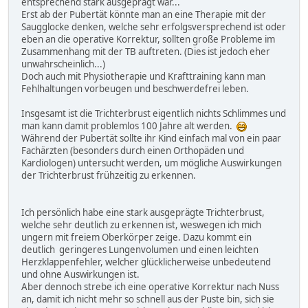
entsprechend stark ausgeprägt war...
Erst ab der Pubertät könnte man an eine Therapie mit der
Saugglocke denken, welche sehr erfolgsversprechend ist oder
eben an die operative Korrektur, sollten große Probleme im
Zusammenhang mit der TB auftreten. (Dies ist jedoch eher
unwahrscheinlich...)
Doch auch mit Physiotherapie und Krafttraining kann man
Fehlhaltungen vorbeugen und beschwerdefrei leben.
Insgesamt ist die Trichterbrust eigentlich nichts Schlimmes und
man kann damit problemlos 100 Jahre alt werden.
Während der Pubertät sollte ihr Kind einfach mal von ein paar
Fachärzten (besonders durch einen Orthopäden und
Kardiologen) untersucht werden, um mögliche Auswirkungen
der Trichterbrust frühzeitig zu erkennen.
Ich persönlich habe eine stark ausgeprägte Trichterbrust,
welche sehr deutlich zu erkennen ist, weswegen ich mich
ungern mit freiem Oberkörper zeige. Dazu kommt ein
deutlich geringeres Lungenvolumen und einen leichten
Herzklappenfehler, welcher glücklicherweise unbedeutend
und ohne Auswirkungen ist.
Aber dennoch strebe ich eine operative Korrektur nach Nuss
an, damit ich nicht mehr so schnell aus der Puste bin, sich sie