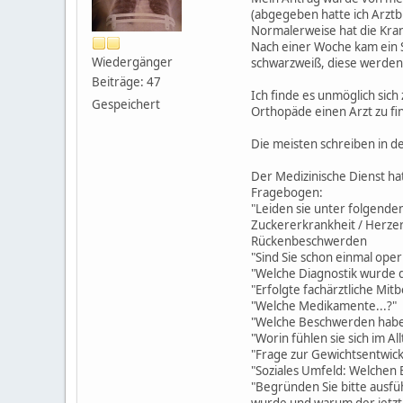
(abgegeben hatte ich Arztb
Normalerweise hat die Kra
Nach einer Woche kam ein S
Wiedergänger
schwarzweiß, diese werden i
Beiträge: 47
Ich finde es unmöglich sic
Gespeichert
Orthopäde einen Arzt zu fi
Die meisten schreiben in de
Der Medizinische Dienst ha
Fragebogen:
"Leiden sie unter folgende
Zuckererkrankheit / Herze
Rückenbeschwerden
"Sind Sie schon einmal ope
"Welche Diagnostik wurde 
"Erfolgte fachärztliche Mit
"Welche Medikamente...?"
"Welche Beschwerden haben
"Worin fühlen sie sich im Al
"Frage zur Gewichtsentwick
"Soziales Umfeld: Welchen 
"Begründen Sie bitte ausf