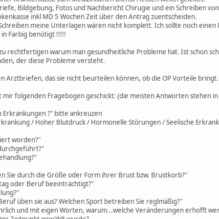
riefe, Bildgebung, Fotos und Nachbericht Chirugie und ein Schreiben von
nkenkasse inkl MD 5 Wochen Zeit über den Antrag zuentscheiden.
chreiben meine Unterlagen wären nicht komplett. Ich sollte noch einen
n Farbig benötigt !!!!!
h zu rechtfertigen warum man gesundheitliche Probleme hat. Ist schon s
nden, der diese Probleme versteht.
n Arztbriefen, das sie nicht beurteilen können, ob die OP Vorteile bringt.
t mir folgenden Fragebogen geschickt: (die meisten Antworten stehen in
n Erkrankungen ?" bitte ankreuzen
rkrankung / Hoher Blutdruck / Hormonelle Störungen / Seelische Erkra
riert worden?"
durchgeführt?"
behandlung?"
 Sie durch die Größe oder Form ihrer Brust bzw. Brustkorb?"
ltag oder Beruf beeinträchtigt?"
lung?"
Beruf üben sie aus? Welchen Sport betreiben Sie reglmäßig?"
ührlich und mit eigen Worten, warum...welche Veränderungen erhofft we