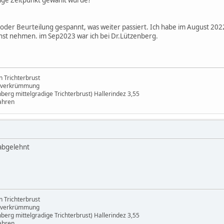
ige Zeitpunkt gewählt wurde?
 oder Beurteilung gespannt, was weiter passiert. Ich habe im August 202
nst nehmen. im Sep2023 war ich bei Dr.Lützenberg.
 Trichterbrust
enverkrümmung
erg mittelgradige Trichterbrust) Hallerindez 3,55
ahren
abgelehnt
 Trichterbrust
enverkrümmung
erg mittelgradige Trichterbrust) Hallerindez 3,55
ahren