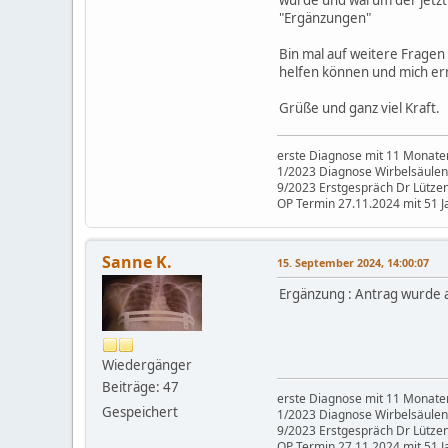
wurde und warum der jetzt
"Ergänzungen"
Bin mal auf weitere Fragen
helfen können und mich er
Grüße und ganz viel Kraft.
erste Diagnose mit 11 Monaten
1/2023 Diagnose Wirbelsäul
9/2023 Erstgespräch Dr Lützenb
OP Termin 27.11.2024 mit 51 J
Sanne K.
15. September 2024, 14:00:07
Ergänzung : Antrag wurde 
Wiedergänger
Beiträge: 47
erste Diagnose mit 11 Monaten
Gespeichert
1/2023 Diagnose Wirbelsäul
9/2023 Erstgespräch Dr Lützenb
OP Termin 27.11.2024 mit 51 J