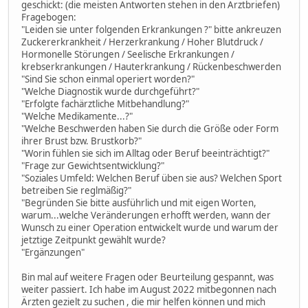
geschickt: (die meisten Antworten stehen in den Arztbriefen)
Fragebogen:
"Leiden sie unter folgenden Erkrankungen ?" bitte ankreuzen
Zuckererkrankheit / Herzerkrankung / Hoher Blutdruck /
Hormonelle Störungen / Seelische Erkrankungen /
krebserkrankungen / Hauterkrankung / Rückenbeschwerden
"Sind Sie schon einmal operiert worden?"
"Welche Diagnostik wurde durchgeführt?"
"Erfolgte fachärztliche Mitbehandlung?"
"Welche Medikamente...?"
"Welche Beschwerden haben Sie durch die Größe oder Form
ihrer Brust bzw. Brustkorb?"
"Worin fühlen sie sich im Alltag oder Beruf beeinträchtigt?"
"Frage zur Gewichtsentwicklung?"
"Soziales Umfeld: Welchen Beruf üben sie aus? Welchen Sport
betreiben Sie reglmäßig?"
"Begründen Sie bitte ausführlich und mit eigen Worten,
warum...welche Veränderungen erhofft werden, wann der
Wunsch zu einer Operation entwickelt wurde und warum der
jetztige Zeitpunkt gewählt wurde?
"Ergänzungen"
Bin mal auf weitere Fragen oder Beurteilung gespannt, was
weiter passiert. Ich habe im August 2022 mitbegonnen nach
Ärzten gezielt zu suchen , die mir helfen können und mich