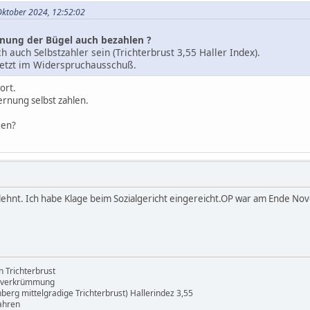
 Oktober 2024, 12:52:02
rnung der Bügel auch bezahlen ?
 auch Selbstzahler sein (Trichterbrust 3,55 Haller Index).
jetzt im Widerspruchausschuß.
ort.
fernung selbst zahlen.
gen?
lehnt. Ich habe Klage beim Sozialgericht eingereicht.OP war am Ende N
 Trichterbrust
enverkrümmung
erg mittelgradige Trichterbrust) Hallerindez 3,55
ahren