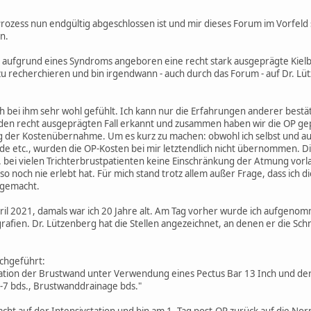
zess nun endgültig abgeschlossen ist und mir dieses Forum im Vorfeld s
n.
tte aufgrund eines Syndroms angeboren eine recht stark ausgeprägte Kiel
zu recherchieren und bin irgendwann - auch durch das Forum - auf Dr. Lüt
 bei ihm sehr wohl gefühlt. Ich kann nur die Erfahrungen anderer bestätig
 den recht ausgeprägten Fall erkannt und zusammen haben wir die OP gep
 der Kostenübernahme. Um es kurz zu machen: obwohl ich selbst und auc
e etc., wurden die OP-Kosten bei mir letztendlich nicht übernommen. Die
B. bei vielen Trichterbrustpatienten keine Einschränkung der Atmung vo
 so noch nie erlebt hat. Für mich stand trotz allem außer Frage, dass ich
ergemacht.
il 2021, damals war ich 20 Jahre alt. Am Tag vorher wurde ich aufgeno
fien. Dr. Lützenberg hat die Stellen angezeichnet, an denen er die Sch
chgeführt:
ation der Brustwand unter Verwendung eines Pectus Bar 13 Inch und d
-7 bds., Brustwanddrainage bds."
cht auf der Intensivstation und bin am 1. Tag post-OP zurück auf die Nor