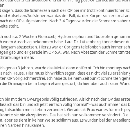
en.
und sagen, dass die Schmerzen nach der OP bei mir trotz kontinuierlicher
nd Aufsetzen/Aufstehen war das der Fall, da der Körper sich erstmal 
nach der OP aufgestanden. Nach 3-4 Tagen wurden die Schmerzen aber d
eite steht.
ich noch ca. 2 Wochen Etoricoxib, Hydromorphon und Ibuprofen genom
uch einen Ausschlag bekommen habe. Laut Dr. Lützenberg könne dieser d
e langsam abzusetzen. Hierzu war er übrigens telefonisch auch immer seh
agen gab und er gerade im OP o.Ä. war. Nach Absetzen der Schmerzmitte
schränkungen mehr.
lich genau 3 Jahren, wurde das Metall dann entfernt. Ich bin montags n
 nach Hause. Hier muss ich wirklich sagen, dass es nicht viel zu erzählen
sten OP völlig schmerzfrei. Ich habe zu keinem Zeitpunkt Schmerzen ge
ie Drainagen beim Liegen etwas gestört; da hier aber auch kaum Wundflü
 ich bin mit dem OP-Ergebnis völlig zufrieden. Als ich nach der OP das er
ass ich das bin und ich jetzt einfach völlig "normal" - was auch immer das
g, tatsächlich mein Leben verändert. Gerade als Frau war es für mich psy
konnte sie nie akzeptieren. Das hat sich nun vollkommen verändert. Die N
 ist, aber es sieht in keiner Weise schlimm aus. Es wurden bei der Metalle
teren Narben hinzukamen.