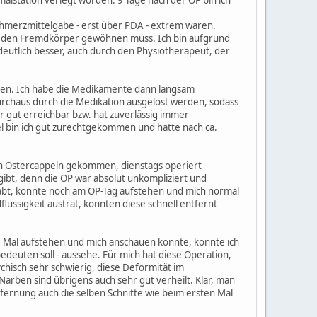
 Schmerzmittelgabe - erst über PDA - extrem waren.
an den Fremdkörper gewöhnen muss. Ich bin aufgrund
eutlich besser, auch durch den Physiotherapeut, der
men. Ich habe die Medikamente dann langsam
urchaus durch die Medikation ausgelöst werden, sodass
r gut erreichbar bzw. hat zuverlässig immer
l bin ich gut zurechtgekommen und hatte nach ca.
ach Ostercappeln gekommen, dienstags operiert
 gibt, denn die OP war absolut unkompliziert und
habt, konnte noch am OP-Tag aufstehen und mich normal
ssigkeit austrat, konnten diese schnell entfernt
ste Mal aufstehen und mich anschauen konnte, konnte ich
 bedeuten soll - aussehe. Für mich hat diese Operation,
chisch sehr schwierig, diese Deformität im
arben sind übrigens auch sehr gut verheilt. Klar, man
ntfernung auch die selben Schnitte wie beim ersten Mal