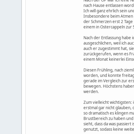
nach Hause entlassen word
Ich will ganz ehrlich sein 
Insbesondere beim Atmen u
der Schmerzen erst 2 Tage 
einem in Ostercappeln zur S
Nach der Entlassung habe 
ausgeschlichen, weil ich a
auch er zugestimmt hat, si
zurückgerufen, wenn es Fr
einem Monat keinerlei Ein
Diesen Frühling, nach ziem
worden, und konnte freitags
gerade im Vergleich zur er
bewegen. Höchstens haben d
werden.
Zum vielleicht wichtigsten:
erstmal gar nicht glauben, d
so dramatisch es klingen ma
Brustbereich zu haben und 
sieht, dass da was passiert
genutzt, sodass keine wei