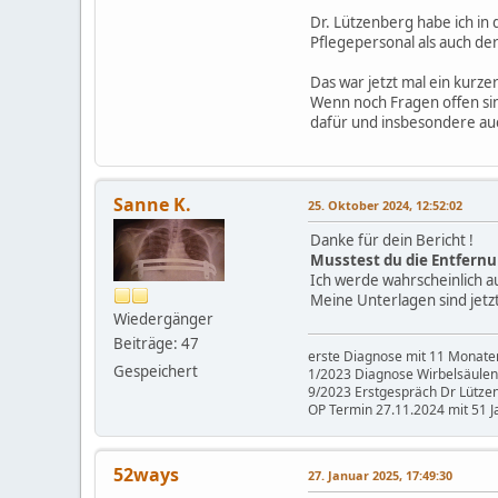
Dr. Lützenberg habe ich in
Pflegepersonal als auch der
Das war jetzt mal ein kurze
Wenn noch Fragen offen sin
dafür und insbesondere au
Sanne K.
25. Oktober 2024, 12:52:02
Danke für dein Bericht !
Musstest du die Entfernu
Ich werde wahrscheinlich au
Meine Unterlagen sind jet
Wiedergänger
Beiträge: 47
erste Diagnose mit 11 Monaten
Gespeichert
1/2023 Diagnose Wirbelsäul
9/2023 Erstgespräch Dr Lützenb
OP Termin 27.11.2024 mit 51 J
52ways
27. Januar 2025, 17:49:30