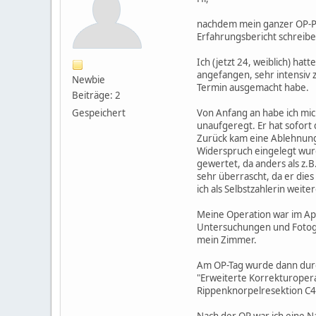
nachdem mein ganzer OP-Pro
Erfahrungsbericht schreibe
Ich (jetzt 24, weiblich) ha
angefangen, sehr intensiv 
Newbie
Termin ausgemacht habe.
Beiträge: 2
Gespeichert
Von Anfang an habe ich mich
unaufgeregt. Er hat sofort
Zurück kam eine Ablehnung
Widerspruch eingelegt wurd
gewertet, da anders als z.
sehr überrascht, da er dies
ich als Selbstzahlerin weit
Meine Operation war im Apr
Untersuchungen und Fotogra
mein Zimmer.
Am OP-Tag wurde dann dur
"Erweiterte Korrekturoper
Rippenknorpelresektion C4
Nach der OP war ich eine Na