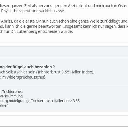
 dieser ganzen Zeit als hervorragenden Arzt erlebt und mich auch in Ost
 Physiotherapeut sind wirklich klasse.
r Abriss, da die erste OP nun auch schon eine ganze Weile zurückliegt und 
d, kann ich die gerne beantworten. Insgesamt kann ich nur sagen, dass i
ch für Dr. Lützenberg entscheiden würde.
ng der Bügel auch bezahlen ?
ch Selbstzahler sein (Trichterbrust 3,55 Haller Index).
zt im Widerspruchausschuß.
 Trichterbrust
enverkrümmung
erg mittelgradige Trichterbrust) Hallerindez 3,55
ahren