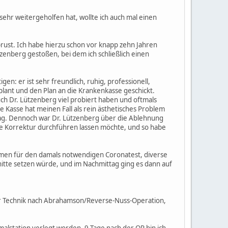
ehr weitergeholfen hat, wollte ich auch mal einen
brust. Ich habe hierzu schon vor knapp zehn Jahren
zenberg gestoßen, bei dem ich schließlich einen
en: er ist sehr freundlich, ruhig, professionell,
lant und den Plan an die Krankenkasse geschickt.
h Dr. Lützenberg viel probiert haben und oftmals
 Kasse hat meinen Fall als rein ästhetisches Problem
rlag. Dennoch war Dr. Lützenberg über die Ablehnung
 die Korrektur durchführen lassen möchte, und so habe
mmen für den damals notwendigen Coronatest, diverse
nitte setzen würde, und im Nachmittag ging es dann auf
er Technik nach Abrahamson/Reverse-Nuss-Operation,
malstation verlegt worden. 9 Tage nach der OP bin ich