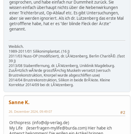
gesprochen, und habe einfach nur Dummheit zurück. Sie
wissen einfach überhaupt nichts über die Nebenwirkungen
einer Trichterbrust, Op-Ablauf etc. Es gibt Untersuchungen,
aber sie werden ignoriert. Als ich dr. Lützenberg das erste Mal
getrofffene habe, hat er es "der blinde Fleck der Ärzte"
genannt.
Weiblich.
1989-2011/01 Silikonimplantat. (16 J)
2011/03 Nuss-OP (modifiziert), dr. LÃ¼tzenberg, Berlin CharitÃ©. (fast
39 J)
2013/08 Stabentfernung, dr. LÃ¼tzenberg, Uniklinik Magdeburg.
ZusÃ¤tzlich wÃ¼rde grossflÃ¤chig Muskeln versetzt (versuch
Brustrekonstruktion, Knorpel wurde abgeschliffen usw)
2014/04 Brustrekonstruktion, Silikon in beide BrÃ¼ste. Kleine
Korrektur 2014/09 bei dr. LÃ¼tzenberg.
Sanne K.
26. Dezember 2024, 09:49:07
#2
Orthopress (info@dp-verlag.de)
My Life (leserfragen-mylife@burda.com) Hier habe ich
Antwort bekommen! Die wollen ein Artikel bringen.