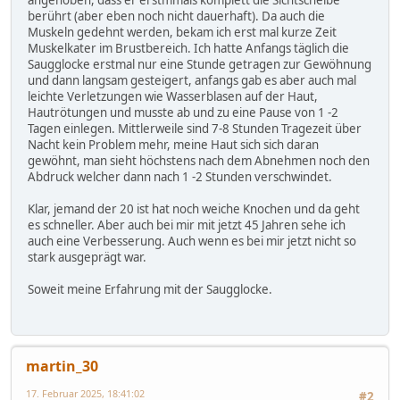
angehoben, dass er erstmmals komplett die Sichtscheibe
berührt (aber eben noch nicht dauerhaft). Da auch die
Muskeln gedehnt werden, bekam ich erst mal kurze Zeit
Muskelkater im Brustbereich. Ich hatte Anfangs täglich die
Saugglocke erstmal nur eine Stunde getragen zur Gewöhnung
und dann langsam gesteigert, anfangs gab es aber auch mal
leichte Verletzungen wie Wasserblasen auf der Haut,
Hautrötungen und musste ab und zu eine Pause von 1 -2
Tagen einlegen. Mittlerweile sind 7-8 Stunden Tragezeit über
Nacht kein Problem mehr, meine Haut sich sich daran
gewöhnt, man sieht höchstens nach dem Abnehmen noch den
Abdruck welcher dann nach 1 -2 Stunden verschwindet.
Klar, jemand der 20 ist hat noch weiche Knochen und da geht
es schneller. Aber auch bei mir mit jetzt 45 Jahren sehe ich
auch eine Verbesserung. Auch wenn es bei mir jetzt nicht so
stark ausgeprägt war.
Soweit meine Erfahrung mit der Saugglocke.
martin_30
17. Februar 2025, 18:41:02
#2