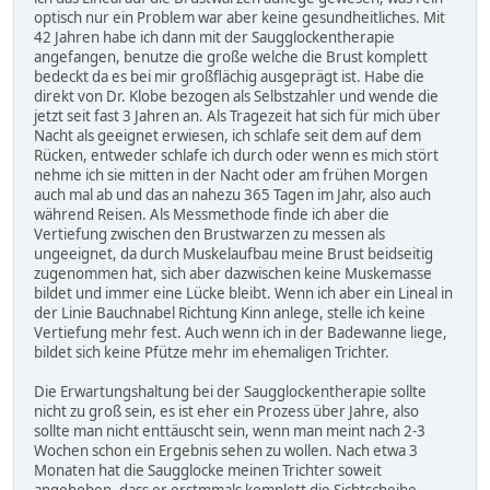
optisch nur ein Problem war aber keine gesundheitliches. Mit
42 Jahren habe ich dann mit der Saugglockentherapie
angefangen, benutze die große welche die Brust komplett
bedeckt da es bei mir großflächig ausgeprägt ist. Habe die
direkt von Dr. Klobe bezogen als Selbstzahler und wende die
jetzt seit fast 3 Jahren an. Als Tragezeit hat sich für mich über
Nacht als geeignet erwiesen, ich schlafe seit dem auf dem
Rücken, entweder schlafe ich durch oder wenn es mich stört
nehme ich sie mitten in der Nacht oder am frühen Morgen
auch mal ab und das an nahezu 365 Tagen im Jahr, also auch
während Reisen. Als Messmethode finde ich aber die
Vertiefung zwischen den Brustwarzen zu messen als
ungeeignet, da durch Muskelaufbau meine Brust beidseitig
zugenommen hat, sich aber dazwischen keine Muskemasse
bildet und immer eine Lücke bleibt. Wenn ich aber ein Lineal in
der Linie Bauchnabel Richtung Kinn anlege, stelle ich keine
Vertiefung mehr fest. Auch wenn ich in der Badewanne liege,
bildet sich keine Pfütze mehr im ehemaligen Trichter.
Die Erwartungshaltung bei der Saugglockentherapie sollte
nicht zu groß sein, es ist eher ein Prozess über Jahre, also
sollte man nicht enttäuscht sein, wenn man meint nach 2-3
Wochen schon ein Ergebnis sehen zu wollen. Nach etwa 3
Monaten hat die Saugglocke meinen Trichter soweit