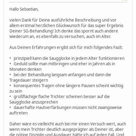
Hallo Sebastian,
vielen Dank für Deine ausführliche Beschreibung und vor
allem erstmal herzlichen Glückwunsch für das super Ergebnis
Deiner SG-Behandlung! Ich denke das spornt auch andere
wiederum an, es ebenfalls zu versuchen, auch im Alter.
Aus Deinen Erfahrungen ergibt sich für mich folgendes Fazit:
• prinzipiell kann die Saugglocke in jedem Alter funktionieren
• Geduld sollte man mitbringen und eher in Jahren als in
Monaten denken
• bei der Behandlung langsam anfangen und dann die
Tragedauer steigern
• konsequentes Tragen ohne längere Pausen scheint wichtig
zu sein
• großflächige flache Trichter scheinen besser auf die
Saugglocke anzusprechen
• dauerhafte Hautverfärbungen müssen nicht zwangsweise
auftreten
Daher wäre es vielleicht auch bei mir einen Versuch wert, auch
wenn mein Trichter deutlich ausgeprägter als Deiner ist, aber
die nötige Disziplin und Ausdauer hätte ich auf jeden Fall. Und