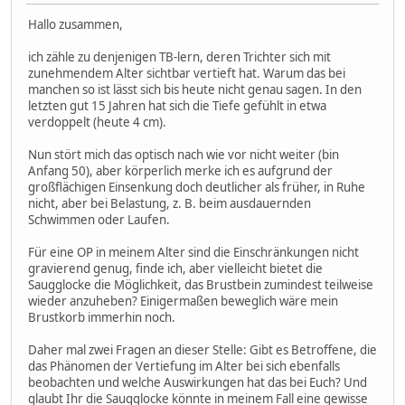
Hallo zusammen,
ich zähle zu denjenigen TB-lern, deren Trichter sich mit
zunehmendem Alter sichtbar vertieft hat. Warum das bei
manchen so ist lässt sich bis heute nicht genau sagen. In den
letzten gut 15 Jahren hat sich die Tiefe gefühlt in etwa
verdoppelt (heute 4 cm).
Nun stört mich das optisch nach wie vor nicht weiter (bin
Anfang 50), aber körperlich merke ich es aufgrund der
großflächigen Einsenkung doch deutlicher als früher, in Ruhe
nicht, aber bei Belastung, z. B. beim ausdauernden
Schwimmen oder Laufen.
Für eine OP in meinem Alter sind die Einschränkungen nicht
gravierend genug, finde ich, aber vielleicht bietet die
Saugglocke die Möglichkeit, das Brustbein zumindest teilweise
wieder anzuheben? Einigermaßen beweglich wäre mein
Brustkorb immerhin noch.
Daher mal zwei Fragen an dieser Stelle: Gibt es Betroffene, die
das Phänomen der Vertiefung im Alter bei sich ebenfalls
beobachten und welche Auswirkungen hat das bei Euch? Und
glaubt Ihr die Saugglocke könnte in meinem Fall eine gewisse