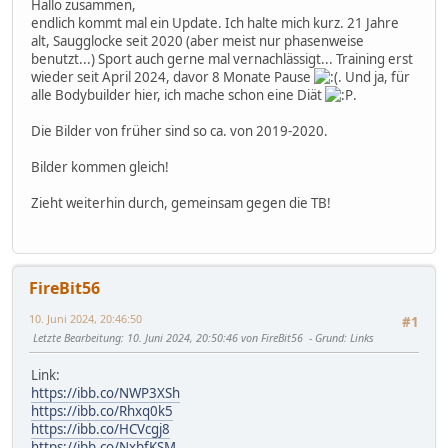
Hallo zusammen,
endlich kommt mal ein Update. Ich halte mich kurz. 21 Jahre
alt, Saugglocke seit 2020 (aber meist nur phasenweise
benutzt...) Sport auch gerne mal vernachlässigt... Training erst
wieder seit April 2024, davor 8 Monate Pause
. Und ja, für
alle Bodybuilder hier, ich mache schon eine Diät
.
Die Bilder von früher sind so ca. von 2019-2020.
Bilder kommen gleich!
Zieht weiterhin durch, gemeinsam gegen die TB!
FireBit56
10. Juni 2024, 20:46:50
#1
Letzte Bearbeitung
: 10. Juni 2024, 20:50:46 von FireBit56
Grund
: Links
Link:
https://ibb.co/NWP3XSh
https://ibb.co/Rhxq0k5
https://ibb.co/HCVcgj8
https://ibb.co/NxbfKSM