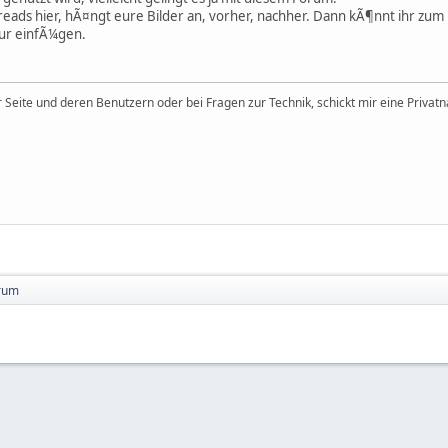
eads hier, hÃ¤ngt eure Bilder an, vorher, nachher. Dann kÃ¶nnt ihr zum
tur einfÃ¼gen.
 Seite und deren Benutzern oder bei Fragen zur Technik, schickt mir eine Privatn
orum