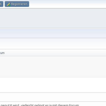
n
Registrieren
orum
h genutzt wird, vielleicht gelingt es ja mit diesem Forum.