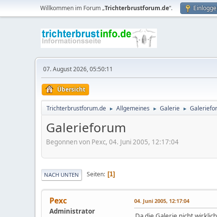
Willkommen im Forum „
Trichterbrustforum.de
“.
Einlogge
07. August 2026, 05:50:11
Übersicht
Trichterbrustforum.de
Allgemeines
Galerie
Galerief
►
►
►
Galerieforum
Begonnen von Pexc, 04. Juni 2005, 12:17:04
Seiten
1
NACH UNTEN
Pexc
04. Juni 2005, 12:17:04
Administrator
Da die Galerie nicht wirklic