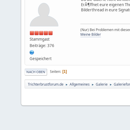
ErÃ¶ffnet eure eigenen Thr
Bilderthread in eure Signa
(Nur) Bei Problemen mit dieser
Meine Bilder
Stammgast
Beiträge: 376
Gespeichert
Seiten
1
NACH OBEN
Trichterbrustforum.de
Allgemeines
Galerie
Galerief
►
►
►