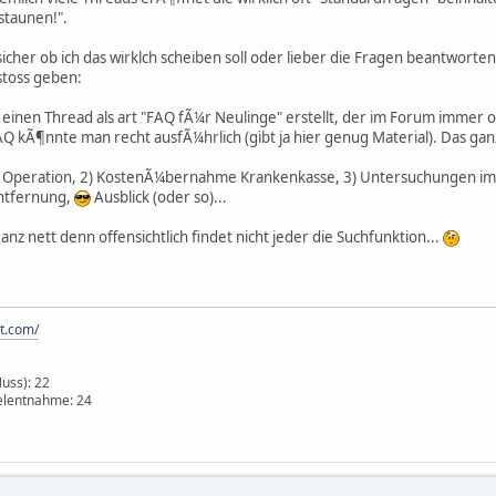
 staunen!".
icher ob ich das wirklch scheiben soll oder lieber die Fragen beantworten so
stoss geben:
inen Thread als art "FAQ fÃ¼r Neulinge" erstellt, der im Forum immer ob
AQ kÃ¶nnte man recht ausfÃ¼hrlich (gibt ja hier genug Material). Das g
 Operation, 2) KostenÃ¼bernahme Krankenkasse, 3) Untersuchungen im Vo
ntfernung,
Ausblick (oder so)...
anz nett denn offensichtlich findet nicht jeder die Suchfunktion...
ot.com/
Nuss): 22
elentnahme: 24