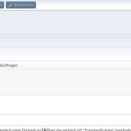
n
Registrieren
dardfragen
iemlich viele Threads erÃ¶ffnet die wirklich oft "Standardfragen" beinhal