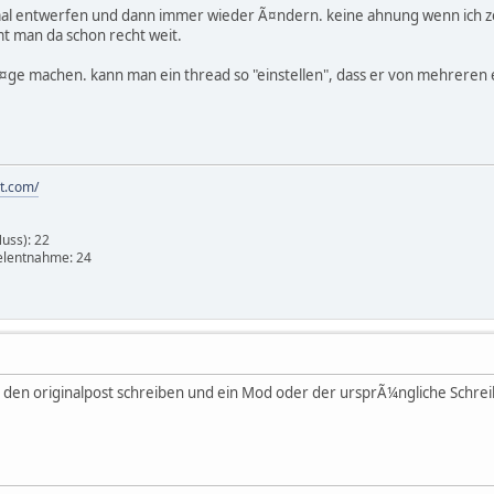
mal entwerfen und dann immer wieder Ã¤ndern. keine ahnung wenn ich z
t man da schon recht weit.
Ã¤ge machen. kann man ein thread so "einstellen", dass er von mehreren 
ot.com/
Nuss): 22
elentnahme: 24
r den originalpost schreiben und ein Mod oder der ursprÃ¼ngliche Schr