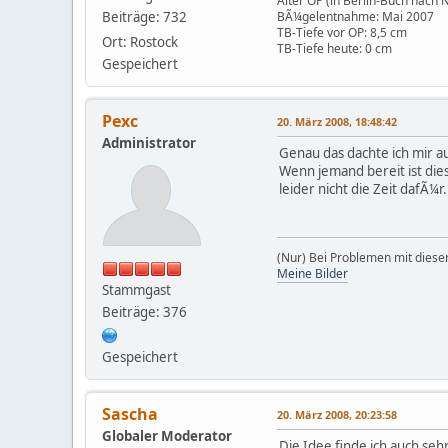
Alter OP (in Berlin-Buch nach 
Beiträge: 732
BÃ¼gelentnahme: Mai 2007
TB-Tiefe vor OP: 8,5 cm
Ort: Rostock
TB-Tiefe heute: 0 cm
Gespeichert
Pexc
20. März 2008, 18:48:42
Administrator
Genau das dachte ich mir a
Wenn jemand bereit ist die
leider nicht die Zeit dafÃ¼r.
(Nur) Bei Problemen mit dieser
Meine Bilder
Stammgast
Beiträge: 376
Gespeichert
Sascha
20. März 2008, 20:23:58
Globaler Moderator
Die Idee finde ich auch sehr