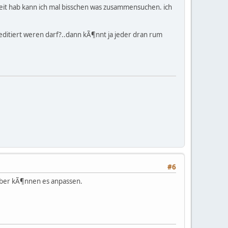
eit hab kann ich mal bisschen was zusammensuchen. ich
editiert weren darf?..dann kÃ¶nnt ja jeder dran rum
#6
eiber kÃ¶nnen es anpassen.