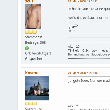
scut
20. März 2008, 17:01:11
jo halt ich auch fÃ¼r ne gut
wÃ¼rd ja evtl auch nur nen 
gruÃŸ
scut
Stammgast
Beiträge: 368
------------------------------------------
Alter: 20
TB-Tiefe: ~2-3cm asymmetrie
Ort: bei Stuttgart
Behandlung: per Saugglocke se
------------------------------------------
Gespeichert
Kosmo
20. März 2008, 18:31:16
Jo, gute Idee. Nur wer mach
Alter: 28
Stammgast