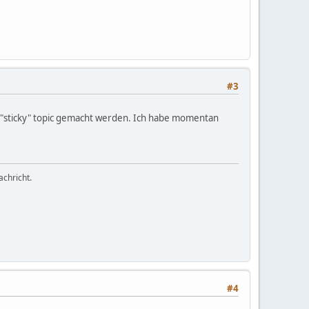
#3
m "sticky" topic gemacht werden. Ich habe momentan
achricht.
#4