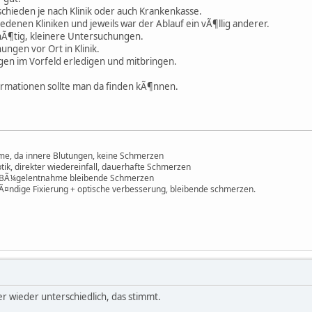
erschieden je nach Klinik oder auch Krankenkasse.
hiedenen Kliniken und jeweils war der Ablauf ein vÃ¶llig anderer.
Ã¶tig, kleinere Untersuchungen.
ungen vor Ort in Klinik.
gen im Vorfeld erledigen und mitbringen.
ormationen sollte man da finden kÃ¶nnen.
me, da innere Blutungen, keine Schmerzen
ik, direkter wiedereinfall, dauerhafte Schmerzen
ch BÃ¼gelentnahme bleibende Schmerzen
tÃ¤ndige Fixierung + optische verbesserung, bleibende schmerzen.
er wieder unterschiedlich, das stimmt.