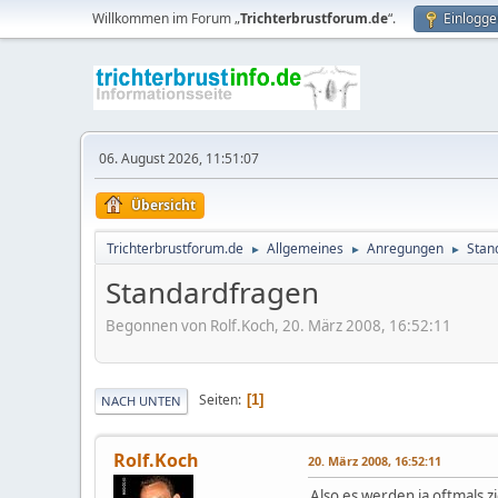
Willkommen im Forum „
Trichterbrustforum.de
“.
Einlogge
06. August 2026, 11:51:07
Übersicht
Trichterbrustforum.de
Allgemeines
Anregungen
Stan
►
►
►
Standardfragen
Begonnen von Rolf.Koch, 20. März 2008, 16:52:11
Seiten
1
NACH UNTEN
Rolf.Koch
20. März 2008, 16:52:11
Also es werden ja oftmals z