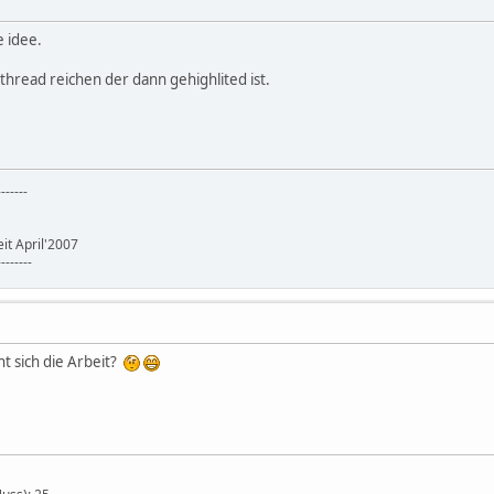
e idee.
thread reichen der dann gehighlited ist.
-------
it April'2007
--------
t sich die Arbeit?