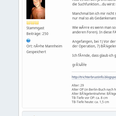
die Suchfunktion...du wirst
Manchmal bin ich mir nicht s
nur mal so als Gedankenan
Wie wÃ¤re es wenn man so e
Stammgast
anderen Foren). In diese F
Beiträge: 250
Angefangen, bei 1) Vor der
Ort: nÃ¤he Mannheim
der Operation, 7) BÃ¼gele
Gespeichert
Ich fÃ¤nde, dass glaub ich g
grÃ¼ÃŸe
http://trichterbrustinfo.blogsp
Alter: 29
Alter OP (in Berlin-Buch nach 
Alter BÃ¼gelentnahme: BÃ¼g
TB-Tiefe vor OP: ca. 8 cm
TB-Tiefe heute: ca. 1,5 cm