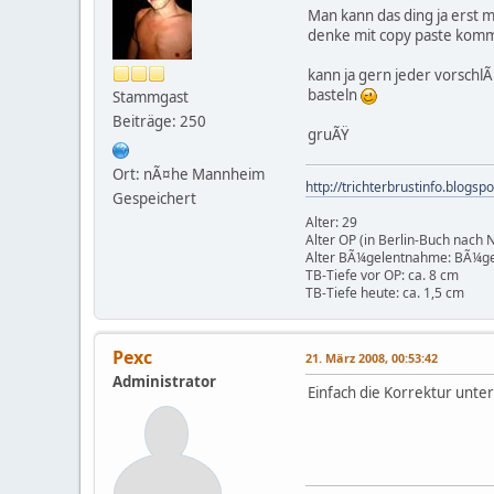
Man kann das ding ja erst 
denke mit copy paste komm
kann ja gern jeder vorschl
basteln
Stammgast
Beiträge: 250
gruÃŸ
Ort: nÃ¤he Mannheim
http://trichterbrustinfo.blogsp
Gespeichert
Alter: 29
Alter OP (in Berlin-Buch nach 
Alter BÃ¼gelentnahme: BÃ¼g
TB-Tiefe vor OP: ca. 8 cm
TB-Tiefe heute: ca. 1,5 cm
Pexc
21. März 2008, 00:53:42
Administrator
Einfach die Korrektur unte