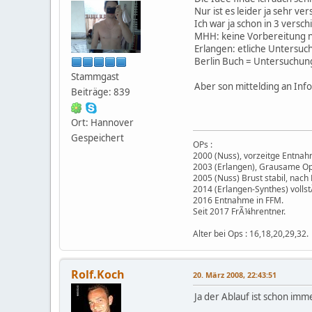
Nur ist es leider ja sehr v
Ich war ja schon in 3 versc
MHH: keine Vorbereitung n
Erlangen: etliche Untersuch
Berlin Buch = Untersuchun
Stammgast
Aber son mittelding an Inf
Beiträge: 839
Ort: Hannover
Gespeichert
OPs :
2000 (Nuss), vorzeitge Entnah
2003 (Erlangen), Grausame Opt
2005 (Nuss) Brust stabil, na
2014 (Erlangen-Synthes) volls
2016 Entnahme in FFM.
Seit 2017 FrÃ¼hrentner.
Alter bei Ops : 16,18,20,29,32.
Rolf.Koch
20. März 2008, 22:43:51
Ja der Ablauf ist schon imm