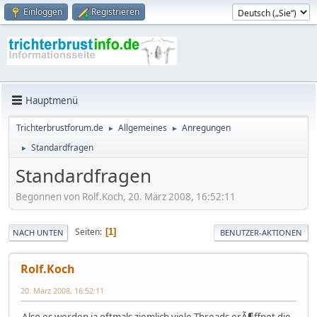
Einloggen
Registrieren
Hauptmenü
Trichterbrustforum.de
Allgemeines
Anregungen
►
►
Standardfragen
►
Standardfragen
Begonnen von Rolf.Koch, 20. März 2008, 16:52:11
Seiten
1
NACH UNTEN
BENUTZER-AKTIONEN
Rolf.Koch
20. März 2008, 16:52:11
Also es werden ja oftmals ziemlich viele Threads erÃ¶ffnet die