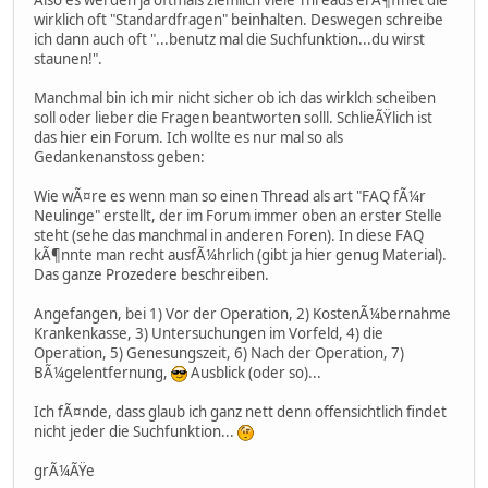
wirklich oft "Standardfragen" beinhalten. Deswegen schreibe
ich dann auch oft "...benutz mal die Suchfunktion...du wirst
staunen!".
Manchmal bin ich mir nicht sicher ob ich das wirklch scheiben
soll oder lieber die Fragen beantworten solll. SchlieÃŸlich ist
das hier ein Forum. Ich wollte es nur mal so als
Gedankenanstoss geben:
Wie wÃ¤re es wenn man so einen Thread als art "FAQ fÃ¼r
Neulinge" erstellt, der im Forum immer oben an erster Stelle
steht (sehe das manchmal in anderen Foren). In diese FAQ
kÃ¶nnte man recht ausfÃ¼hrlich (gibt ja hier genug Material).
Das ganze Prozedere beschreiben.
Angefangen, bei 1) Vor der Operation, 2) KostenÃ¼bernahme
Krankenkasse, 3) Untersuchungen im Vorfeld, 4) die
Operation, 5) Genesungszeit, 6) Nach der Operation, 7)
BÃ¼gelentfernung,
Ausblick (oder so)...
Ich fÃ¤nde, dass glaub ich ganz nett denn offensichtlich findet
nicht jeder die Suchfunktion...
grÃ¼ÃŸe