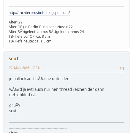
http://trichterbrustinfo.blogspot.com/
Alter: 29
Alter OP (in Berlin-Buch nach Nuss): 22
Alter BÃ¼gelentnahme: BÃ¼gelentnahme: 24
TB-Tiefe vor OP: ca. 8 cm
TB-Tiefe heute: ca. 1,5 cm
scut
20. März 2008, 17:01:11
#1
jo halt ich auch fÃ¼r ne gute idee.
wÃ¼rd ja evtl auch nur nen thread reichen der dann
gehighlited ist.
gruÃŸ
scut
-------------------------------------------------