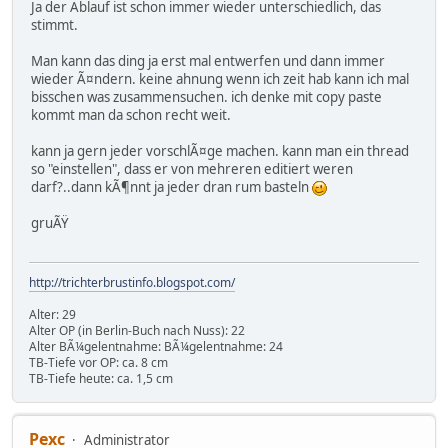
Ja der Ablauf ist schon immer wieder unterschiedlich, das
stimmt.
Man kann das ding ja erst mal entwerfen und dann immer
wieder Ã¤ndern. keine ahnung wenn ich zeit hab kann ich mal
bisschen was zusammensuchen. ich denke mit copy paste
kommt man da schon recht weit.
kann ja gern jeder vorschlÃ¤ge machen. kann man ein thread
so "einstellen", dass er von mehreren editiert weren
darf?..dann kÃ¶nnt ja jeder dran rum basteln
gruÃŸ
http://trichterbrustinfo.blogspot.com/
Alter: 29
Alter OP (in Berlin-Buch nach Nuss): 22
Alter BÃ¼gelentnahme: BÃ¼gelentnahme: 24
TB-Tiefe vor OP: ca. 8 cm
TB-Tiefe heute: ca. 1,5 cm
Pexc
Administrator