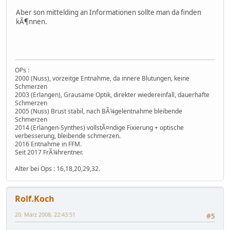
Aber son mittelding an Informationen sollte man da finden
kÃ¶nnen.
OPs :
2000 (Nuss), vorzeitge Entnahme, da innere Blutungen, keine
Schmerzen
2003 (Erlangen), Grausame Optik, direkter wiedereinfall, dauerhafte
Schmerzen
2005 (Nuss) Brust stabil, nach BÃ¼gelentnahme bleibende
Schmerzen
2014 (Erlangen-Synthes) vollstÃ¤ndige Fixierung + optische
verbesserung, bleibende schmerzen.
2016 Entnahme in FFM.
Seit 2017 FrÃ¼hrentner.
Alter bei Ops : 16,18,20,29,32.
Rolf.Koch
20. März 2008, 22:43:51
#5