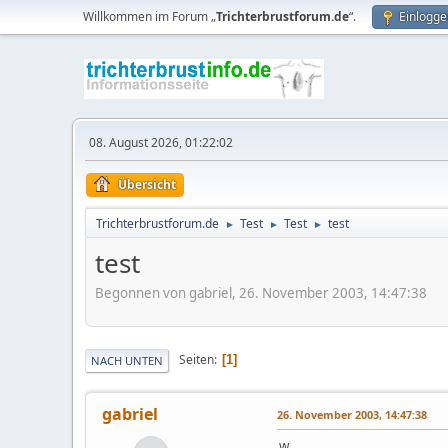
Willkommen im Forum „
Trichterbrustforum.de
“.
Einlogge
08. August 2026, 01:22:02
Übersicht
Trichterbrustforum.de
Test
Test
test
►
►
►
test
Begonnen von gabriel, 26. November 2003, 14:47:38
Seiten
1
NACH UNTEN
gabriel
26. November 2003, 14:47:38
w