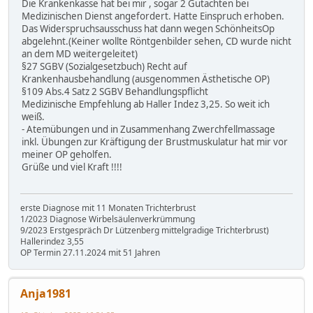
Die Krankenkasse hat bei mir , sogar 2 Gutachten bei
Medizinischen Dienst angefordert. Hatte Einspruch erhoben.
Das Widerspruchsausschuss hat dann wegen SchönheitsOp
abgelehnt.(Keiner wollte Röntgenbilder sehen, CD wurde nicht
an dem MD weitergeleitet)
§27 SGBV (Sozialgesetzbuch) Recht auf
Krankenhausbehandlung (ausgenommen Ästhetische OP)
§109 Abs.4 Satz 2 SGBV Behandlungspflicht
Medizinische Empfehlung ab Haller Indez 3,25. So weit ich
weiß.
- Atemübungen und in Zusammenhang Zwerchfellmassage
inkl. Übungen zur Kräftigung der Brustmuskulatur hat mir vor
meiner OP geholfen.
Grüße und viel Kraft !!!!
erste Diagnose mit 11 Monaten Trichterbrust
1/2023 Diagnose Wirbelsäulenverkrümmung
9/2023 Erstgespräch Dr Lützenberg mittelgradige Trichterbrust)
Hallerindez 3,55
OP Termin 27.11.2024 mit 51 Jahren
Anja1981