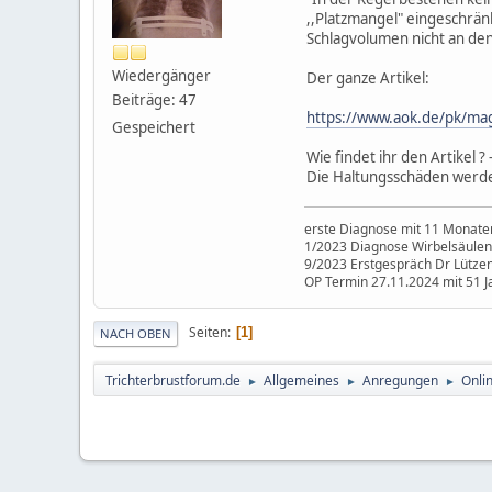
,,Platzmangel" eingeschränk
Schlagvolumen nicht an de
Wiedergänger
Der ganze Artikel:
Beiträge: 47
https://www.aok.de/pk/mag
Gespeichert
Wie findet ihr den Artikel 
Die Haltungsschäden werde
erste Diagnose mit 11 Monaten
1/2023 Diagnose Wirbelsäul
9/2023 Erstgespräch Dr Lützenb
OP Termin 27.11.2024 mit 51 J
Seiten
1
NACH OBEN
Trichterbrustforum.de
Allgemeines
Anregungen
Onli
►
►
►