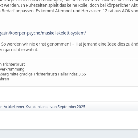
t werden. In Ruhezeiten spielt das keine Rolle, doch bei körperlicher Akt
n Bedarf anpassen. Es kommt Atemnot und Herzrasen." Zitat aus AOK v
azin/koerper-psyche/muskel-skelett-system/
? - So werden wir nie ernst genommen ! - Hat jemand eine Idee dies zu ä
n garnicht erwähnt.
 Trichterbrust
enverkrümmung
erg mittelgradige Trichterbrust) Hallerindez 3,55
ahren
ne-Artikel einer Krankenkasse von September2025