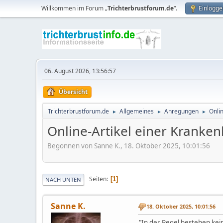
Willkommen im Forum „
Trichterbrustforum.de
“.
Einlogge
06. August 2026, 13:56:57
Übersicht
Trichterbrustforum.de
Allgemeines
Anregungen
Onli
►
►
►
Online-Artikel einer Krank
Begonnen von Sanne K., 18. Oktober 2025, 10:01:56
Seiten
1
NACH UNTEN
Sanne K.
18. Oktober 2025, 10:01:56
"In der Regel bestehen kei