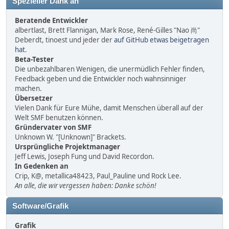
Spezieller Dank an
Beratende Entwickler
albertlast, Brett Flannigan, Mark Rose, René-Gilles "Nao 尚"
Deberdt, tinoest und jeder der
auf GitHub etwas beigetragen
hat
.
Beta-Tester
Die unbezahlbaren Wenigen, die unermüdlich Fehler finden,
Feedback geben und die Entwickler noch wahnsinniger
machen.
Übersetzer
Vielen Dank für Eure Mühe, damit Menschen überall auf der
Welt SMF benutzen können.
Gründervater von SMF
Unknown W. "[Unknown]" Brackets.
Ursprüngliche Projektmanager
Jeff Lewis, Joseph Fung und David Recordon.
In Gedenken an
Crip, K@, metallica48423, Paul_Pauline und Rock Lee.
An alle, die wir vergessen haben: Danke schön!
Software/Grafik
Grafik