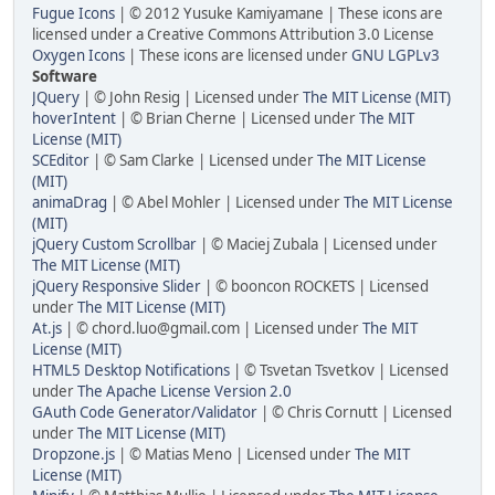
Fugue Icons
| © 2012 Yusuke Kamiyamane | These icons are
licensed under a Creative Commons Attribution 3.0 License
Oxygen Icons
| These icons are licensed under
GNU LGPLv3
Software
JQuery
| © John Resig | Licensed under
The MIT License (MIT)
hoverIntent
| © Brian Cherne | Licensed under
The MIT
License (MIT)
SCEditor
| © Sam Clarke | Licensed under
The MIT License
(MIT)
animaDrag
| © Abel Mohler | Licensed under
The MIT License
(MIT)
jQuery Custom Scrollbar
| © Maciej Zubala | Licensed under
The MIT License (MIT)
jQuery Responsive Slider
| © booncon ROCKETS | Licensed
under
The MIT License (MIT)
At.js
| © chord.luo@gmail.com | Licensed under
The MIT
License (MIT)
HTML5 Desktop Notifications
| © Tsvetan Tsvetkov | Licensed
under
The Apache License Version 2.0
GAuth Code Generator/Validator
| © Chris Cornutt | Licensed
under
The MIT License (MIT)
Dropzone.js
| © Matias Meno | Licensed under
The MIT
License (MIT)