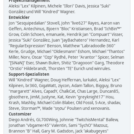
Projektmanagement
Aleksi "Lex" Kilpinen, Michele "Illori" Davis, Jessica "Suki"
González und Will "Kindred" Wagner.
Entwickler
Jon "Sesquipedalian" Stovell, John "live627" Rayes, Aaron van
Geffen, Antechinus, Bjoern "Bloc" Kristiansen, Brad "IchBin™"
Grow, Colin Schoen, emanuele, Hendrik Jan "Compuart" Visser,
Jessica "Suki" González, Juan "JayBachatero" Hernandez, Karl
"RegularExpression" Benson, Matthew "Labradoodle-360"
Kerle, Grudge, Michael "Oldiesmann" Eshom, Michael "Thantos"
Miller, Norv, Oscar "Ozp" Rydhé, Peter "Arantor" Spicer, Selman
"[SiNaN]" Eser, Shawn Bulen, Shitiz "Dragooon" Garg, Theodore
"Orstio" Hildebrandt, Thorsten "TE" Eurich und winrules.
Support-Spezialisten
Will "Kindred" Wagner, Doug Heffernan, lurkalot, Aleksi "Lex"
Kilpinen, br360, GigaWatt, ziycon, Adam Tallon, Bigguy, Bruno
"margarett" Alves, CapadY, ChalkCat, Chas Large, Duncan85,
gbsothere, JimM, Justyne, Kat, Kevin "greyknight17" Hou,
Krash, Mashby, Michael Colin Blaber, Old Fossil, S-Ace, shadav,
Steve, Storman™, Wade "sησω" Poulsen und xenovanis.
Customizer
Diego Andrés, GL700Wing, Johnnie "TwitchisMental" Ballew,
Jonathan "vbgamer45" Valentin, Sami "SychO" Mazouz,
Brannon "B" Hall, Gary M. Gadsdon, Jack "akabugeyes"