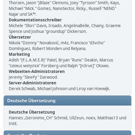
Thorsen, Jason "JBlaze" Clemons, Joey "Tyrsson" Smith, Kays,
Michael "Mick." Gomez, NanoSector, Ricky., Russell "NEND"
Najar und SA™.
Dokumentationsschreiber
Michele "Illori" Davis, Irisado, AngelinaBelle, Chainy, Graeme
Spence und Joshua "groundup" Dickerson.
Übersetzer
Nikola "Dzonny" Novaković, m4z, Francisco "d3vcho"
Domínguez, Robert Monden und Relyana.
Marketing
Adish "(F.L.A.M.E.R)" Patel, Bryan "Runic" Deakin, Marcus
"cσσкιє мσηѕтєя" Forsberg und Ralph "[n3rve]" Otowo.
Webseiten-Administratoren
Jeremy "SleePy" Darwood.
Server-Administratoren
Derek Schwab, Michael Johnson und Liroy van Hoewijk.
Deutsche Übersetzung
Deutsche Übersetzung
Hannes „Geronimo_CH“ Schmid, UliZeun, noex, Matthias13 und
Intit.