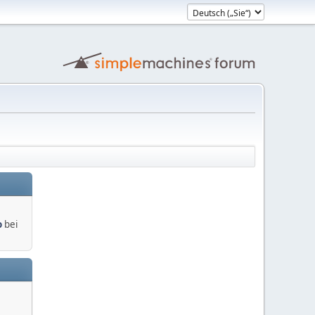
o
bei