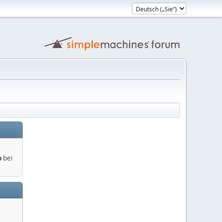
o
bei