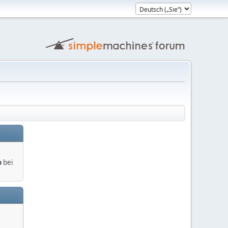
o
bei