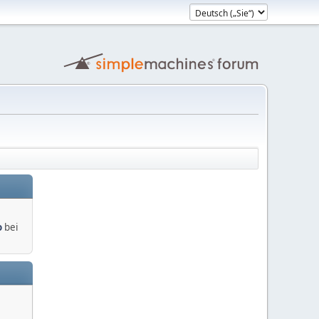
o
bei