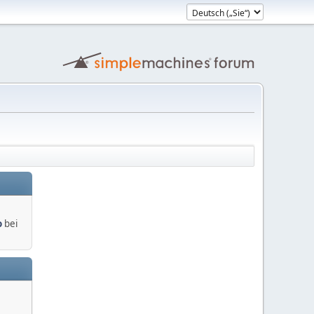
o
bei