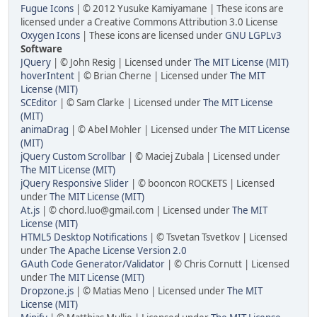
Fugue Icons
| © 2012 Yusuke Kamiyamane | These icons are
licensed under a Creative Commons Attribution 3.0 License
Oxygen Icons
| These icons are licensed under
GNU LGPLv3
Software
JQuery
| © John Resig | Licensed under
The MIT License (MIT)
hoverIntent
| © Brian Cherne | Licensed under
The MIT
License (MIT)
SCEditor
| © Sam Clarke | Licensed under
The MIT License
(MIT)
animaDrag
| © Abel Mohler | Licensed under
The MIT License
(MIT)
jQuery Custom Scrollbar
| © Maciej Zubala | Licensed under
The MIT License (MIT)
jQuery Responsive Slider
| © booncon ROCKETS | Licensed
under
The MIT License (MIT)
At.js
| © chord.luo@gmail.com | Licensed under
The MIT
License (MIT)
HTML5 Desktop Notifications
| © Tsvetan Tsvetkov | Licensed
under
The Apache License Version 2.0
GAuth Code Generator/Validator
| © Chris Cornutt | Licensed
under
The MIT License (MIT)
Dropzone.js
| © Matias Meno | Licensed under
The MIT
License (MIT)