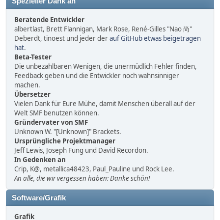
Spezieller Dank an
Beratende Entwickler
albertlast, Brett Flannigan, Mark Rose, René-Gilles "Nao 尚"
Deberdt, tinoest und jeder der
auf GitHub etwas beigetragen
hat
.
Beta-Tester
Die unbezahlbaren Wenigen, die unermüdlich Fehler finden,
Feedback geben und die Entwickler noch wahnsinniger
machen.
Übersetzer
Vielen Dank für Eure Mühe, damit Menschen überall auf der
Welt SMF benutzen können.
Gründervater von SMF
Unknown W. "[Unknown]" Brackets.
Ursprüngliche Projektmanager
Jeff Lewis, Joseph Fung und David Recordon.
In Gedenken an
Crip, K@, metallica48423, Paul_Pauline und Rock Lee.
An alle, die wir vergessen haben: Danke schön!
Software/Grafik
Grafik