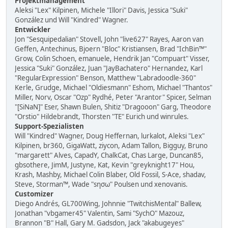
Projektmanagement
Aleksi "Lex" Kilpinen, Michele "Illori" Davis, Jessica "Suki"
González und Will "Kindred" Wagner.
Entwickler
Jon "Sesquipedalian" Stovell, John "live627" Rayes, Aaron van
Geffen, Antechinus, Bjoern "Bloc" Kristiansen, Brad "IchBin™"
Grow, Colin Schoen, emanuele, Hendrik Jan "Compuart" Visser,
Jessica "Suki" González, Juan "JayBachatero" Hernandez, Karl
"RegularExpression" Benson, Matthew "Labradoodle-360"
Kerle, Grudge, Michael "Oldiesmann" Eshom, Michael "Thantos"
Miller, Norv, Oscar "Ozp" Rydhé, Peter "Arantor" Spicer, Selman
"[SiNaN]" Eser, Shawn Bulen, Shitiz "Dragooon" Garg, Theodore
"Orstio" Hildebrandt, Thorsten "TE" Eurich und winrules.
Support-Spezialisten
Will "Kindred" Wagner, Doug Heffernan, lurkalot, Aleksi "Lex"
Kilpinen, br360, GigaWatt, ziycon, Adam Tallon, Bigguy, Bruno
"margarett" Alves, CapadY, ChalkCat, Chas Large, Duncan85,
gbsothere, JimM, Justyne, Kat, Kevin "greyknight17" Hou,
Krash, Mashby, Michael Colin Blaber, Old Fossil, S-Ace, shadav,
Steve, Storman™, Wade "sησω" Poulsen und xenovanis.
Customizer
Diego Andrés, GL700Wing, Johnnie "TwitchisMental" Ballew,
Jonathan "vbgamer45" Valentin, Sami "SychO" Mazouz,
Brannon "B" Hall, Gary M. Gadsdon, Jack "akabugeyes"