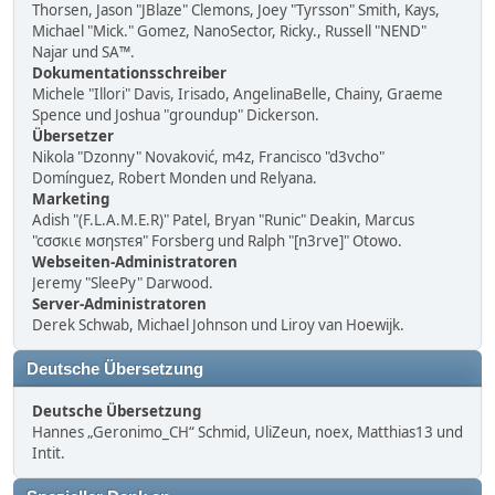
Thorsen, Jason "JBlaze" Clemons, Joey "Tyrsson" Smith, Kays,
Michael "Mick." Gomez, NanoSector, Ricky., Russell "NEND"
Najar und SA™.
Dokumentationsschreiber
Michele "Illori" Davis, Irisado, AngelinaBelle, Chainy, Graeme
Spence und Joshua "groundup" Dickerson.
Übersetzer
Nikola "Dzonny" Novaković, m4z, Francisco "d3vcho"
Domínguez, Robert Monden und Relyana.
Marketing
Adish "(F.L.A.M.E.R)" Patel, Bryan "Runic" Deakin, Marcus
"cσσкιє мσηѕтєя" Forsberg und Ralph "[n3rve]" Otowo.
Webseiten-Administratoren
Jeremy "SleePy" Darwood.
Server-Administratoren
Derek Schwab, Michael Johnson und Liroy van Hoewijk.
Deutsche Übersetzung
Deutsche Übersetzung
Hannes „Geronimo_CH“ Schmid, UliZeun, noex, Matthias13 und
Intit.