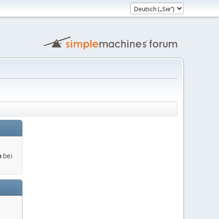
o
bei