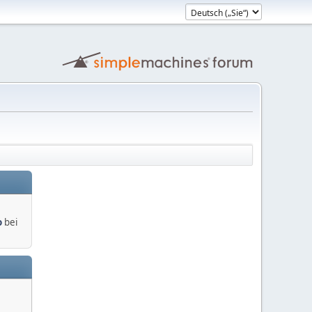
o
bei