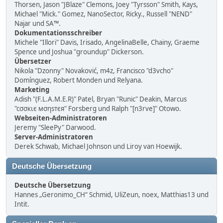
Thorsen, Jason "JBlaze" Clemons, Joey "Tyrsson" Smith, Kays,
Michael "Mick." Gomez, NanoSector, Ricky., Russell "NEND"
Najar und SA™.
Dokumentationsschreiber
Michele "Illori" Davis, Irisado, AngelinaBelle, Chainy, Graeme
Spence und Joshua "groundup" Dickerson.
Übersetzer
Nikola "Dzonny" Novaković, m4z, Francisco "d3vcho"
Domínguez, Robert Monden und Relyana.
Marketing
Adish "(F.L.A.M.E.R)" Patel, Bryan "Runic" Deakin, Marcus
"cσσкιє мσηѕтєя" Forsberg und Ralph "[n3rve]" Otowo.
Webseiten-Administratoren
Jeremy "SleePy" Darwood.
Server-Administratoren
Derek Schwab, Michael Johnson und Liroy van Hoewijk.
Deutsche Übersetzung
Deutsche Übersetzung
Hannes „Geronimo_CH“ Schmid, UliZeun, noex, Matthias13 und
Intit.