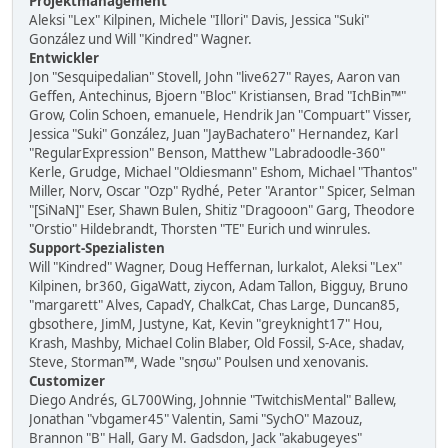
Projektmanagement
Aleksi "Lex" Kilpinen, Michele "Illori" Davis, Jessica "Suki"
González und Will "Kindred" Wagner.
Entwickler
Jon "Sesquipedalian" Stovell, John "live627" Rayes, Aaron van
Geffen, Antechinus, Bjoern "Bloc" Kristiansen, Brad "IchBin™"
Grow, Colin Schoen, emanuele, Hendrik Jan "Compuart" Visser,
Jessica "Suki" González, Juan "JayBachatero" Hernandez, Karl
"RegularExpression" Benson, Matthew "Labradoodle-360"
Kerle, Grudge, Michael "Oldiesmann" Eshom, Michael "Thantos"
Miller, Norv, Oscar "Ozp" Rydhé, Peter "Arantor" Spicer, Selman
"[SiNaN]" Eser, Shawn Bulen, Shitiz "Dragooon" Garg, Theodore
"Orstio" Hildebrandt, Thorsten "TE" Eurich und winrules.
Support-Spezialisten
Will "Kindred" Wagner, Doug Heffernan, lurkalot, Aleksi "Lex"
Kilpinen, br360, GigaWatt, ziycon, Adam Tallon, Bigguy, Bruno
"margarett" Alves, CapadY, ChalkCat, Chas Large, Duncan85,
gbsothere, JimM, Justyne, Kat, Kevin "greyknight17" Hou,
Krash, Mashby, Michael Colin Blaber, Old Fossil, S-Ace, shadav,
Steve, Storman™, Wade "sησω" Poulsen und xenovanis.
Customizer
Diego Andrés, GL700Wing, Johnnie "TwitchisMental" Ballew,
Jonathan "vbgamer45" Valentin, Sami "SychO" Mazouz,
Brannon "B" Hall, Gary M. Gadsdon, Jack "akabugeyes"