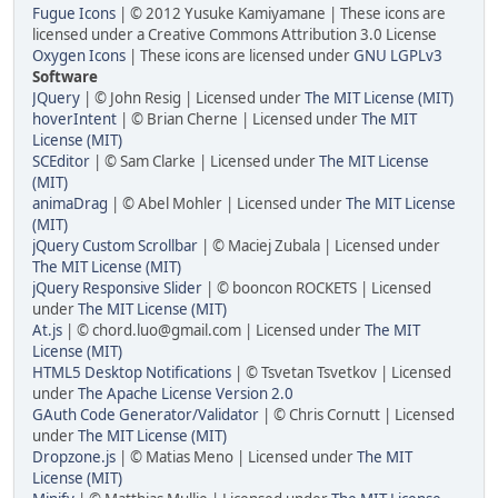
Fugue Icons
| © 2012 Yusuke Kamiyamane | These icons are
licensed under a Creative Commons Attribution 3.0 License
Oxygen Icons
| These icons are licensed under
GNU LGPLv3
Software
JQuery
| © John Resig | Licensed under
The MIT License (MIT)
hoverIntent
| © Brian Cherne | Licensed under
The MIT
License (MIT)
SCEditor
| © Sam Clarke | Licensed under
The MIT License
(MIT)
animaDrag
| © Abel Mohler | Licensed under
The MIT License
(MIT)
jQuery Custom Scrollbar
| © Maciej Zubala | Licensed under
The MIT License (MIT)
jQuery Responsive Slider
| © booncon ROCKETS | Licensed
under
The MIT License (MIT)
At.js
| © chord.luo@gmail.com | Licensed under
The MIT
License (MIT)
HTML5 Desktop Notifications
| © Tsvetan Tsvetkov | Licensed
under
The Apache License Version 2.0
GAuth Code Generator/Validator
| © Chris Cornutt | Licensed
under
The MIT License (MIT)
Dropzone.js
| © Matias Meno | Licensed under
The MIT
License (MIT)