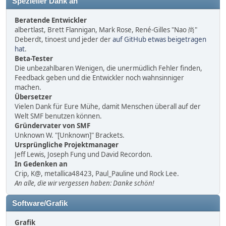
Spezieller Dank an
Beratende Entwickler
albertlast, Brett Flannigan, Mark Rose, René-Gilles "Nao 尚"
Deberdt, tinoest und jeder der
auf GitHub etwas beigetragen
hat
.
Beta-Tester
Die unbezahlbaren Wenigen, die unermüdlich Fehler finden,
Feedback geben und die Entwickler noch wahnsinniger
machen.
Übersetzer
Vielen Dank für Eure Mühe, damit Menschen überall auf der
Welt SMF benutzen können.
Gründervater von SMF
Unknown W. "[Unknown]" Brackets.
Ursprüngliche Projektmanager
Jeff Lewis, Joseph Fung und David Recordon.
In Gedenken an
Crip, K@, metallica48423, Paul_Pauline und Rock Lee.
An alle, die wir vergessen haben: Danke schön!
Software/Grafik
Grafik