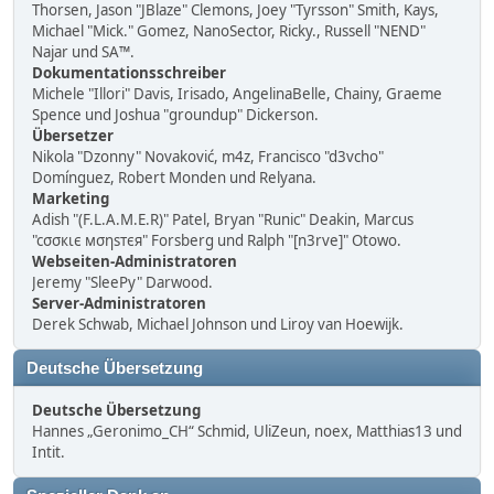
Thorsen, Jason "JBlaze" Clemons, Joey "Tyrsson" Smith, Kays,
Michael "Mick." Gomez, NanoSector, Ricky., Russell "NEND"
Najar und SA™.
Dokumentationsschreiber
Michele "Illori" Davis, Irisado, AngelinaBelle, Chainy, Graeme
Spence und Joshua "groundup" Dickerson.
Übersetzer
Nikola "Dzonny" Novaković, m4z, Francisco "d3vcho"
Domínguez, Robert Monden und Relyana.
Marketing
Adish "(F.L.A.M.E.R)" Patel, Bryan "Runic" Deakin, Marcus
"cσσкιє мσηѕтєя" Forsberg und Ralph "[n3rve]" Otowo.
Webseiten-Administratoren
Jeremy "SleePy" Darwood.
Server-Administratoren
Derek Schwab, Michael Johnson und Liroy van Hoewijk.
Deutsche Übersetzung
Deutsche Übersetzung
Hannes „Geronimo_CH“ Schmid, UliZeun, noex, Matthias13 und
Intit.