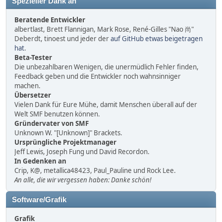
Spezieller Dank an
Beratende Entwickler
albertlast, Brett Flannigan, Mark Rose, René-Gilles "Nao 尚"
Deberdt, tinoest und jeder der
auf GitHub etwas beigetragen
hat
.
Beta-Tester
Die unbezahlbaren Wenigen, die unermüdlich Fehler finden,
Feedback geben und die Entwickler noch wahnsinniger
machen.
Übersetzer
Vielen Dank für Eure Mühe, damit Menschen überall auf der
Welt SMF benutzen können.
Gründervater von SMF
Unknown W. "[Unknown]" Brackets.
Ursprüngliche Projektmanager
Jeff Lewis, Joseph Fung und David Recordon.
In Gedenken an
Crip, K@, metallica48423, Paul_Pauline und Rock Lee.
An alle, die wir vergessen haben: Danke schön!
Software/Grafik
Grafik