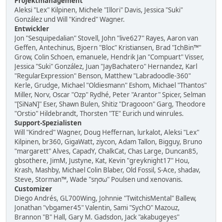
Projektmanagement
Aleksi "Lex" Kilpinen, Michele "Illori" Davis, Jessica "Suki"
González und Will "Kindred" Wagner.
Entwickler
Jon "Sesquipedalian" Stovell, John "live627" Rayes, Aaron van
Geffen, Antechinus, Bjoern "Bloc" Kristiansen, Brad "IchBin™"
Grow, Colin Schoen, emanuele, Hendrik Jan "Compuart" Visser,
Jessica "Suki" González, Juan "JayBachatero" Hernandez, Karl
"RegularExpression" Benson, Matthew "Labradoodle-360"
Kerle, Grudge, Michael "Oldiesmann" Eshom, Michael "Thantos"
Miller, Norv, Oscar "Ozp" Rydhé, Peter "Arantor" Spicer, Selman
"[SiNaN]" Eser, Shawn Bulen, Shitiz "Dragooon" Garg, Theodore
"Orstio" Hildebrandt, Thorsten "TE" Eurich und winrules.
Support-Spezialisten
Will "Kindred" Wagner, Doug Heffernan, lurkalot, Aleksi "Lex"
Kilpinen, br360, GigaWatt, ziycon, Adam Tallon, Bigguy, Bruno
"margarett" Alves, CapadY, ChalkCat, Chas Large, Duncan85,
gbsothere, JimM, Justyne, Kat, Kevin "greyknight17" Hou,
Krash, Mashby, Michael Colin Blaber, Old Fossil, S-Ace, shadav,
Steve, Storman™, Wade "sησω" Poulsen und xenovanis.
Customizer
Diego Andrés, GL700Wing, Johnnie "TwitchisMental" Ballew,
Jonathan "vbgamer45" Valentin, Sami "SychO" Mazouz,
Brannon "B" Hall, Gary M. Gadsdon, Jack "akabugeyes"