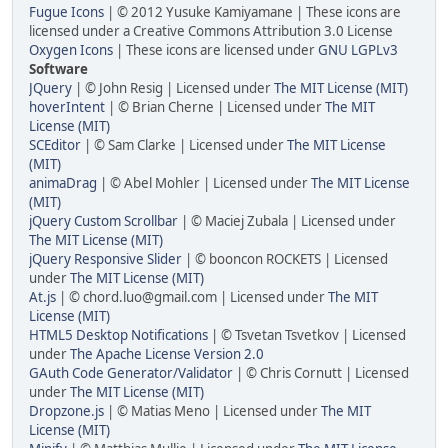
Fugue Icons
| © 2012 Yusuke Kamiyamane | These icons are
licensed under a Creative Commons Attribution 3.0 License
Oxygen Icons
| These icons are licensed under
GNU LGPLv3
Software
JQuery
| © John Resig | Licensed under
The MIT License (MIT)
hoverIntent
| © Brian Cherne | Licensed under
The MIT
License (MIT)
SCEditor
| © Sam Clarke | Licensed under
The MIT License
(MIT)
animaDrag
| © Abel Mohler | Licensed under
The MIT License
(MIT)
jQuery Custom Scrollbar
| © Maciej Zubala | Licensed under
The MIT License (MIT)
jQuery Responsive Slider
| © booncon ROCKETS | Licensed
under
The MIT License (MIT)
At.js
| © chord.luo@gmail.com | Licensed under
The MIT
License (MIT)
HTML5 Desktop Notifications
| © Tsvetan Tsvetkov | Licensed
under
The Apache License Version 2.0
GAuth Code Generator/Validator
| © Chris Cornutt | Licensed
under
The MIT License (MIT)
Dropzone.js
| © Matias Meno | Licensed under
The MIT
License (MIT)