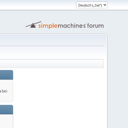
o
bei