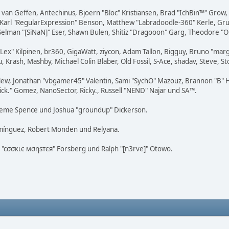
on van Geffen, Antechinus, Bjoern "Bloc" Kristiansen, Brad "IchBin™" Grow
, Karl "RegularExpression" Benson, Matthew "Labradoodle-360" Kerle, Gr
 Selman "[SiNaN]" Eser, Shawn Bulen, Shitiz "Dragooon" Garg, Theodore "Or
 "Lex" Kilpinen, br360, GigaWatt, ziycon, Adam Tallon, Bigguy, Bruno "ma
, Krash, Mashby, Michael Colin Blaber, Old Fossil, S-Ace, shadav, Steve
lew, Jonathan "vbgamer45" Valentin, Sami "SychO" Mazouz, Brannon "B" H
Mick." Gomez, NanoSector, Ricky., Russell "NEND" Najar und SA™.
 Graeme Spence und Joshua "groundup" Dickerson.
omínguez, Robert Monden und Relyana.
us "cσσкιє мσηѕтєя" Forsberg und Ralph "[n3rve]" Otowo.