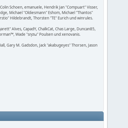
, Colin Schoen, emanuele, Hendrik Jan "Compuart" Visser,
udge, Michael "Oldiesmann" Eshom, Michael "Thantos"
stio" Hildebrandt, Thorsten "TE" Eurich und winrules.
rgarett" Alves, CapadY, ChalkCat, Chas Large, Duncan85,
, Storman™, Wade "sησω" Poulsen und xenovanis.
all, Gary M. Gadsdon, Jack "akabugeyes" Thorsen, Jason