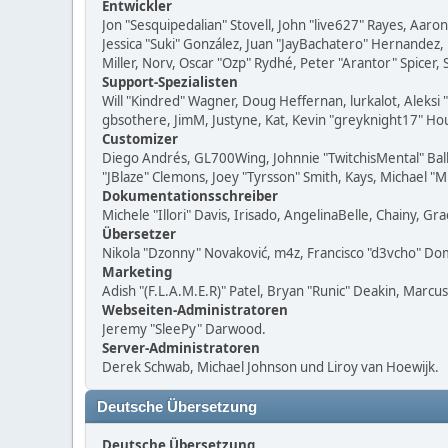
Entwickler
Jon "Sesquipedalian" Stovell, John "live627" Rayes, Aar
Jessica "Suki" González, Juan "JayBachatero" Hernandez
Miller, Norv, Oscar "Ozp" Rydhé, Peter "Arantor" Spicer,
Support-Spezialisten
Will "Kindred" Wagner, Doug Heffernan, lurkalot, Aleksi
gbsothere, JimM, Justyne, Kat, Kevin "greyknight17" Hou
Customizer
Diego Andrés, GL700Wing, Johnnie "TwitchisMental" Bal
"JBlaze" Clemons, Joey "Tyrsson" Smith, Kays, Michael "
Dokumentationsschreiber
Michele "Illori" Davis, Irisado, AngelinaBelle, Chainy,
Übersetzer
Nikola "Dzonny" Novaković, m4z, Francisco "d3vcho" D
Marketing
Adish "(F.L.A.M.E.R)" Patel, Bryan "Runic" Deakin, Marc
Webseiten-Administratoren
Jeremy "SleePy" Darwood.
Server-Administratoren
Derek Schwab, Michael Johnson und Liroy van Hoewijk.
Deutsche Übersetzung
Deutsche Übersetzung