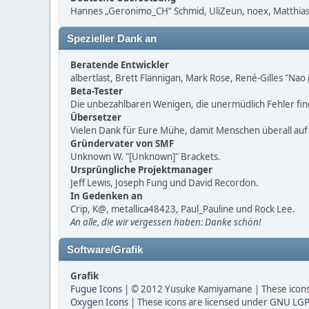
Hannes „Geronimo_CH“ Schmid, UliZeun, noex, Matthias1
Spezieller Dank an
Beratende Entwickler
albertlast, Brett Flannigan, Mark Rose, René-Gilles "Na
Beta-Tester
Die unbezahlbaren Wenigen, die unermüdlich Fehler fi
Übersetzer
Vielen Dank für Eure Mühe, damit Menschen überall au
Gründervater von SMF
Unknown W. "[Unknown]" Brackets.
Ursprüngliche Projektmanager
Jeff Lewis, Joseph Fung und David Recordon.
In Gedenken an
Crip, K@, metallica48423, Paul_Pauline und Rock Lee.
An alle, die wir vergessen haben: Danke schön!
Software/Grafik
Grafik
Fugue Icons
| © 2012 Yusuke Kamiyamane | These icons 
Oxygen Icons
| These icons are licensed under
GNU LGP