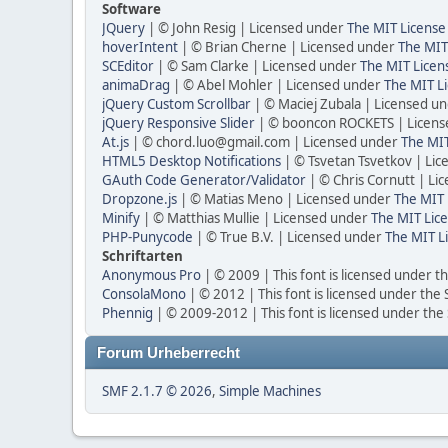
Software
JQuery
| © John Resig | Licensed under
The MIT License
hoverIntent
| © Brian Cherne | Licensed under
The MIT
SCEditor
| © Sam Clarke | Licensed under
The MIT Licen
animaDrag
| © Abel Mohler | Licensed under
The MIT Li
jQuery Custom Scrollbar
| © Maciej Zubala | Licensed u
jQuery Responsive Slider
| © booncon ROCKETS | Licen
At.js
| © chord.luo@gmail.com | Licensed under
The MIT
HTML5 Desktop Notifications
| © Tsvetan Tsvetkov | Li
GAuth Code Generator/Validator
| © Chris Cornutt | L
Dropzone.js
| © Matias Meno | Licensed under
The MIT 
Minify
| © Matthias Mullie | Licensed under
The MIT Lice
PHP-Punycode
| © True B.V. | Licensed under
The MIT L
Schriftarten
Anonymous Pro
| © 2009 | This font is licensed under t
ConsolaMono
| © 2012 | This font is licensed under the
Phennig
| © 2009-2012 | This font is licensed under the
Forum Urheberrecht
SMF 2.1.7 © 2026
,
Simple Machines