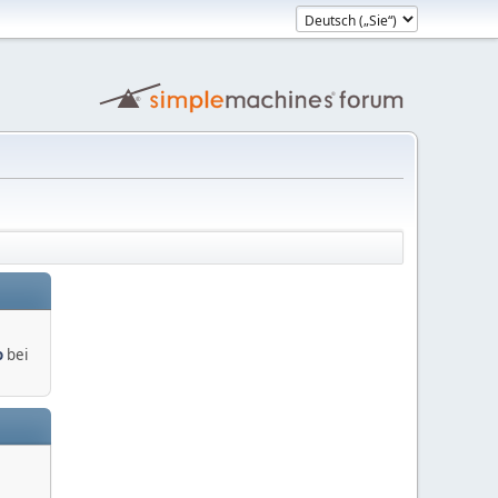
o
bei