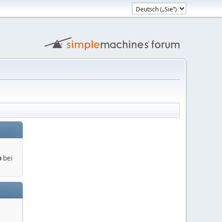
o
bei